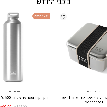
כוכבי החודש
Add wishlist
‫32% הנחה
Monbento
Monbento
קופסת אוכל מרובעת נירוסטה סוגר שחור 1 ליטר
בקבוק נירוסטה עם מסננת 500 מ”ל Monbento I
Monbento I
המחיר
ה
₪
99.00
₪
145.00