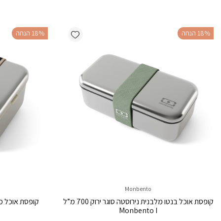
Add wishlist
‫18% הנחה
‫18% הנחה
Monbento
קופסת אוכל בנטו מלבנית נירוסטה סוגר ירוק 700 מ”ל
Monbento I