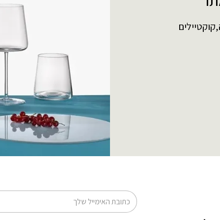
תר
,קוקטיילים
דוא׳׳ל