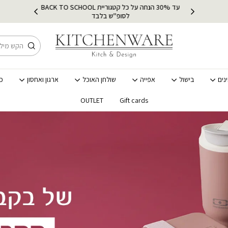
עד 30% הנחה על כל קטגוריית BACK TO SCHOOL
ץ
מש
לסופ"ש בלבד
חיפוש
נים
בישול
אפייה
שולחן האוכל
ארגון ואחסון
כ
OUTLET
Gift cards