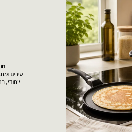
חוו
סירים ומחב
ייחודי, ה