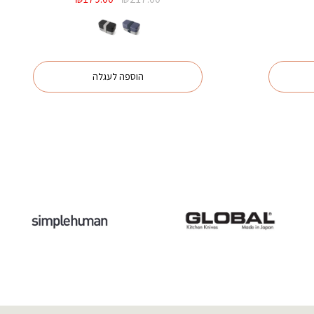
נוכחי
המקורי
הנוכחי
וא:
היה:
הוא:
₪179.00.
₪217.00.
₪99.00
הוספה לעגלה