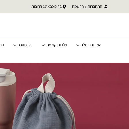
בחזרה למעלה
Skip to Content
התחברות
/
הרשמה
בר כוכבא 17 רחובות
משלוחים מהירים לכל האר
המותגים שלנו
צלחות קורנינג
כלי מטבח
סכי