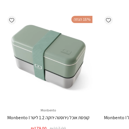
ishlist
Add wishlist
‫18% הנחה
Monbento
קופסת אוכל נירוסטה ירוקה 1.2 ליטר Monbento I
מחיר
המחיר
המחיר
₪
179.00
₪
217.00