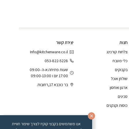
חנות
יצירת קשר
צלחות קורנינג
Info@kitchenware.co.il
כלי מטבח
053-822-5228
בקבוקים
שעות פתיחה:א-ה 09:00-
17:00 יום ו 09:00-13:00
שולחן אוכל
בר כוכבא 17,רחובות.
ארגון ואחסון
סכינים
כוסות וקנקנים
אנו משתמשים בקבצי קוקיז לצורך שיפור חוויית