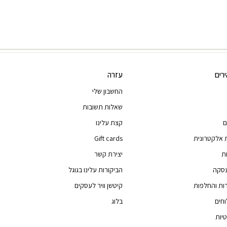
רים
עזרה
החשבון שלי
שאלות תשובות
ם
קצת עלינו
 אלקטרונית
Gift cards
ת
יצירת קשר
עסקה
הביקורות עלינו בגוגל
רות והחלפות
קיטשן וויר לעסקים
וחים
בלוג
יות