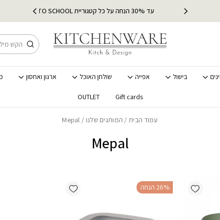
הארץ
עד 30% הנחה על כל קטגוריית BACK TO SCHOOL
חיפוש
נים
בישול
אפייה
שולחן האוכל
ארגון ואחסון
כ
OUTLET
Gift cards
עמוד הבית
/
המותגים שלנו
/ Mepal
Mepal
Add wishlist
Add wishlist
‫26% הנחה