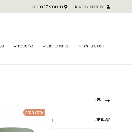
בחזרה למעלה
Skip to Content
התחברות
/
הרשמה
בר כוכבא 17 רחובות
משלוחים מהירים לכל 
המותגים שלנו
צלחות קורנינג
כלי מטבח
סכי
סינון
‫30% הנחה
קטגוריות