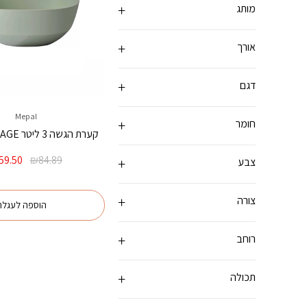
מותג
אורך
דגם
Mepal
חומר
קערת הגשה 3 ליטר SILUETA SAGE
המחיר
59.50
₪
84.89
צבע
המקורי
היה:
₪84.89.
צורה
הוספה לעגלה
רוחב
תכולה