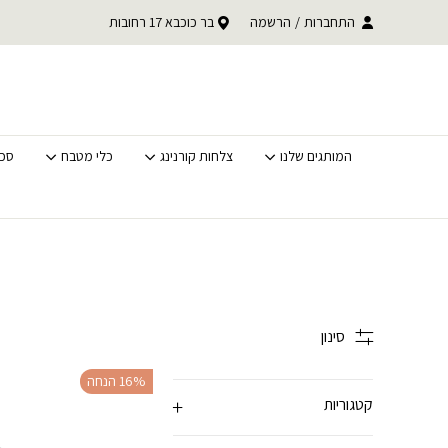
בחזרה למעלה
Skip to Content
התחברות
/
הרשמה
בר כוכבא 17 רחובות
משלוחים מהירים לכל 
המותגים שלנו
צלחות קורנינג
כלי מטבח
סכי
סינון
‫16% הנחה
קטגוריות