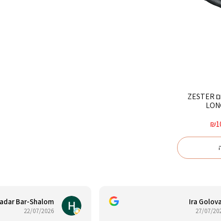
מגרדת ידית שחורה פרימיום ZESTER
LON
המחיר
₪
1
הנוכחי
הוא:
₪109.00.
₪
adar Bar-Shalom
Ira Golov
22/07/2026
27/07/20