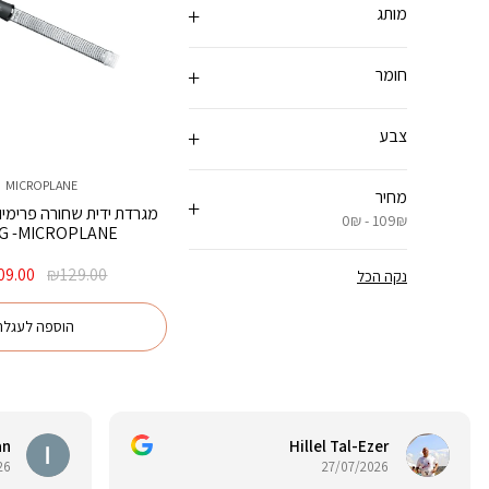
מותג
חומר
צבע
MICROPLANE
מחיר
0₪ - 109₪
G -MICROPLANE
המחיר
09.00
₪
129.00
נקה הכל
המקורי
היה:
הוספה לעגלה
129.00.
an
Hillel Tal-Ezer
26
27/07/2026