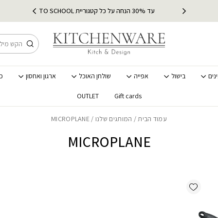
הארץ
עד 30% הנחה על כל קטגוריית BACK TO SCHOOL
חיפוש
נים
בישול
אפייה
שולחן האוכל
ארגון ואחסון
כ
OUTLET
Gift cards
עמוד הבית
/
המותגים שלנו
/ MICROPLANE
MICROPLANE
Add wishlist