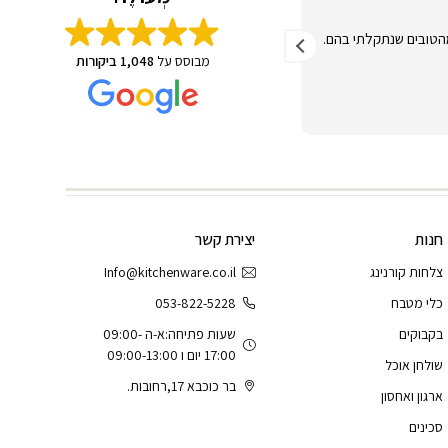
הטובים שנתקלתי בהם.
קניתי קופסאות אוכל של סיסטמה. המחיר היה סופר
משתלם, משלוח חינם - והמוצרים הגיעו תוך יום לנק
מבוסס על
1,048 ביקורות
האיסוף. באמת כל הכבוד!
חנות
יצירת קשר
צלחות קורנינג
Info@kitchenware.co.il
כלי מטבח
053-822-5228
בקבוקים
שעות פתיחה:א-ה 09:00-
17:00 יום ו 09:00-13:00
שולחן אוכל
בר כוכבא 17,רחובות.
ארגון ואחסון
סכינים