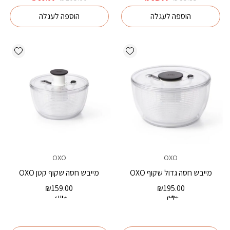
המקורי
הנוכחי
המקורי
הנוכחי
הוספה לעגלה
הוספה לעגלה
היה:
הוא:
היה:
הוא:
₪89.00.
₪105.00.
₪32.00.
₪35.35.
ishlist
Add wishlist
OXO
OXO
מייבש חסה גדול שקוף OXO
מייבש חסה שקוף קטן OXO
₪
159.00
₪
195.00
גודל קטן
גודל גדול