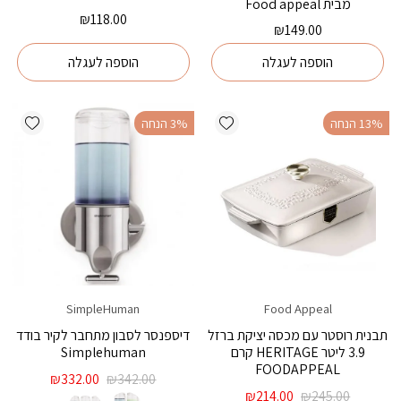
מבית Food appeal
₪
118.00
₪
149.00
הוספה לעגלה
הוספה לעגלה
ishlist
Add wishlist
‫13% הנחה
‫3% הנחה
SimpleHuman
Food Appeal
תבנית רוסטר עם מכסה יציקת ברזל
דיספנסר לסבון מתחבר לקיר בודד
3.9 ליטר HERITAGE קרם
Simplehuman
FOODAPPEAL
המחיר
המחיר
₪
332.00
₪
342.00
המחיר
המחיר
המקורי
הנוכחי
₪
214.00
₪
245.00