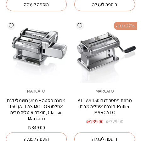
הוספה לעגלה
הוספה לעגלה
ishlist
Add wishlist
‫27% הנחה
MARCATO
MARCATO
מכונת פסטה דגם 150 ATLAS
מכונת פסטה + מנוע חשמלי דגם
Roller-תוצרת איטליה מבית
אטלס(ATLAS MOTOR) 150
MARCATO
Classic ,תוצרת איטליה מבית
Marcato
המחיר
המחיר
₪
239.00
₪
329.00
המקורי
הנוכחי
₪
849.00
היה:
הוא:
הוספה לעגלה
הוספה לעגלה
₪239.00.
₪329.00.