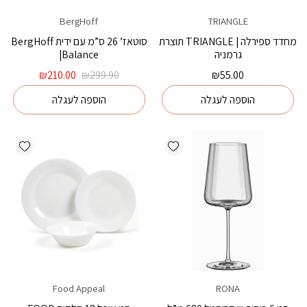
BergHoff
TRIANGLE
מחדד ספירלה | TRIANGLE תוצרת
סוטאז’ 26 ס”מ עם ידית BergHoff
גרמניה
|Balance
המחיר
המחיר
₪
210.00
₪
299.90
₪
55.00
המקורי
הנוכחי
הוספה לעגלה
הוספה לעגלה
היה:
הוא:
₪210.00.
₪299.90.
ishlist
Add wishlist
Food Appeal
RONA