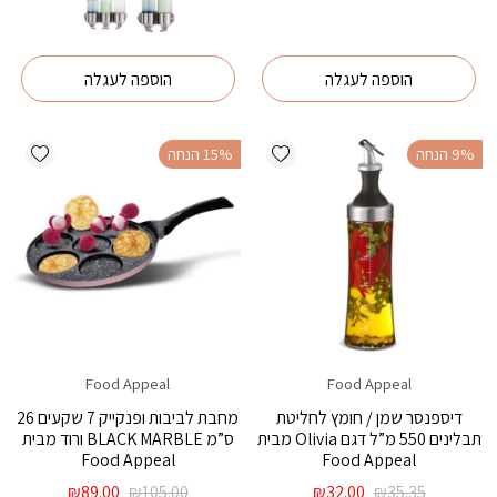
המקורי
הנוכחי
היה:
הוא:
היה:
הוא:
₪342.00.
₪332.00.
₪214.00.
₪245.00.
הוספה לעגלה
הוספה לעגלה
ishlist
Add wishlist
‫9% הנחה
‫15% הנחה
Food Appeal
Food Appeal
דיספנסר שמן / חומץ לחליטת
מחבת לביבות ופנקייק 7 שקעים 26
תבלינים 550 מ”ל דגם Olivia מבית
ס”מ BLACK MARBLE ורוד מבית
Food Appeal
Food Appeal
המחיר
המחיר
המחיר
המחיר
₪
89.00
₪
105.00
₪
32.00
₪
35.35