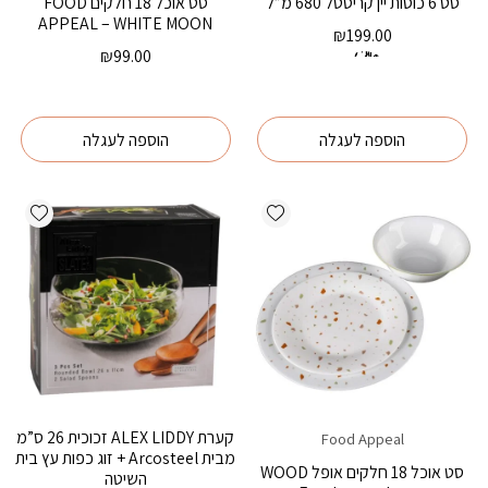
סט 6 כוסות יין קריסטל 680 מ”ל
סט אוכל 18 חלקים FOOD
APPEAL – WHITE MOON
₪
199.00
גודל רגיל
₪
99.00
הוספה לעגלה
הוספה לעגלה
ishlist
Add wishlist
קערת ALEX LIDDY זכוכית 26 ס”מ
Food Appeal
מבית Arcosteel + זוג כפות עץ בית
סט אוכל 18 חלקים אופל WOOD
השיטה