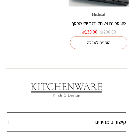
Michsaf
סט סכו”ם 24 חל’ דגם יולי מכסף
המחיר
המחיר
₪
139.00
₪
200.00
המקורי
הנוכחי
הוספה לעגלה
היה:
הוא:
₪139.00.
₪200.00.
קישורים מהירים