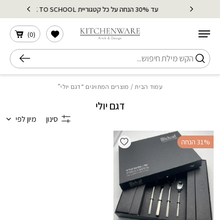
בחזרה למעלה
Skip to Content
הארץ
עד 30% הנחה על כל קטגוריית BACK TO SCHOOL
הרשימה שלי
)
0
(
חיפוש
עמוד הבית
/ מוצרים המתויגים “דגם יולי”
דגם יולי
סינון
מיון לפי
Add wishlist
‫31% הנחה