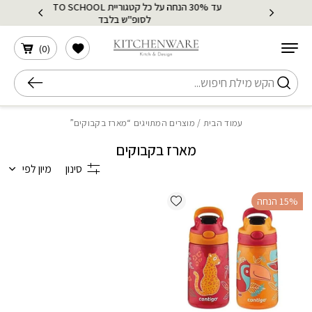
עד 30% הנחה על כל קטגוריית BACK TO SCHOOL
בחזרה למעלה
Skip to Content
 הארץ
לסופ"ש בלבד
הרשימה שלי
)
0
(
חיפוש
עמוד הבית
/ מוצרים המתויגים “מארז בקבוקים”
מארז בקבוקים
סינון
מיון לפי
Add wishlist
‫15% הנחה