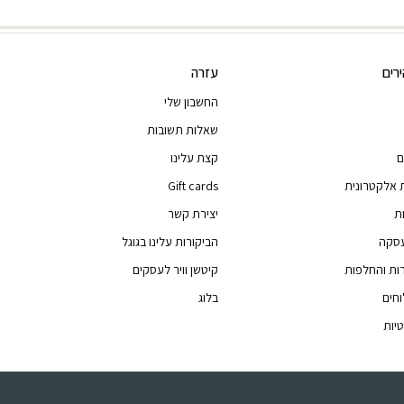
רים
עזרה
החשבון שלי
שאלות תשובות
ם
קצת עלינו
 אלקטרונית
Gift cards
ת
יצירת קשר
עסקה
הביקורות עלינו בגוגל
רות והחלפות
קיטשן וויר לעסקים
וחים
בלוג
יות