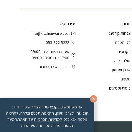
חנות
יצירת קשר
צלחות קורנינג
Info@kitchenware.co.il
כלי מטבח
053-822-5228
בקבוקים
שעות פתיחה:א-ה 09:00-
17:00 יום ו 09:00-13:00
שולחן אוכל
בר כוכבא 17,רחובות.
ארגון ואחסון
סכינים
כוסות וקנקנים
אנו משתמשים בקבצי קוקיז לצורך שיפור חוויית
הגלישה, ולצרכי שיווק, התאמת תכנים ובקרה, לקריאה
נוספת אנא כנסו
למדיניות הפרטיות
של האתר.המשך
גלישתך מהווה הסכמה לשימוש זה
Developed by Matat Technologies ltd