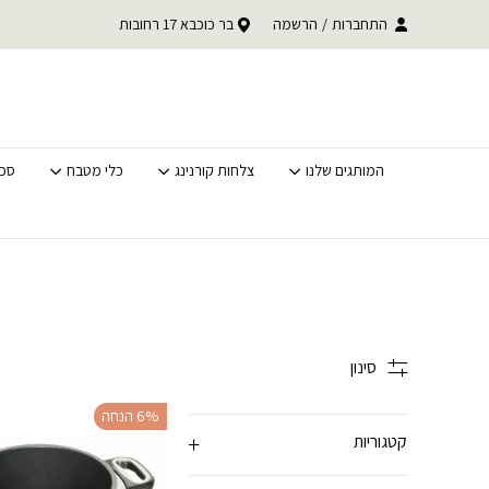
בחזרה למעלה
Skip to Content
עד 30% הנ
התחברות
/
משלוחים מהירים לכל הארץ
הרשמה
בר כוכבא 17 רחובות
לסופ"ש בלבד
המותגים שלנו
צלחות קורנינג
כלי מטבח
סכי
סינון
‫6% הנחה
קטגוריות