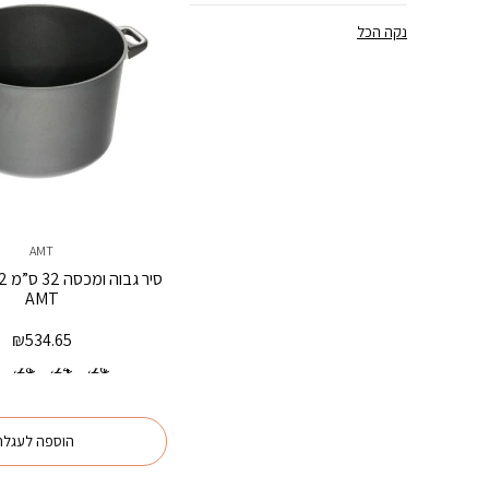
נקה הכל
AMT
AMT
₪
534.65
26 ס"מ
24 ס"מ
28 ס"מ
0
הוספה לעגלה