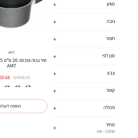
מותג
גובה
חומר
AMT
סנן לפי
AMT
צבע
המחיר
30.66
₪
458.15
המקורי
24 ס"מ
28 ס"מ
20 ס"מ
2
היה:
קוטר
458.15.
הוספה לעגלה
תכולה
מחיר
0₪ - 535₪