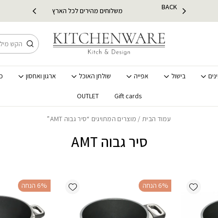
חה על כל קטגוריית BACK TO SCHOOL
משלוחים מהירים לכל הארץ
חיפוש
נים
בישול
אפייה
שולחן האוכל
ארגון ואחסון
כ
OUTLET
Gift cards
עמוד הבית
/ מוצרים המתויגים “סיר גבוה AMT”
סיר גבוה AMT
Add wishlist
Add wishlist
‫6% הנחה
‫6% הנחה