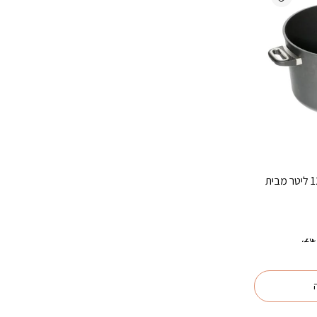
סיר גבוה ומכסה 32 ס”מ 12 ליטר מבית
2 ס"מ