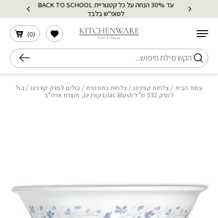
עד 30% הנחה על כל קטגוריית BACK TO SCHOOL
בחזרה למעלה
Skip to Content
לסופ"ש בלבד
הרשימה שלי
)
0
(
חיפוש
עמוד הבית
/
צלחות קורנינג
/
צלחות בתפזורת
/
בולים למרק קורנינג
/ בול
למרק 532 מ”ל Lilac Blush קורנינג, תוצרת ארה”ב