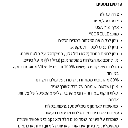
פרטים נוספים
צורה:
עגולה
צבע: סגול,אפור
ארץ ייצור:
USA
מותג:
CORELLE®
ניתן לנקות את הצלחות במדיח הכלים.
ניתן להכניס למקרר ולמקפיא.
ניתן לחמם בתנור (ללא גריל גלוי), במיקרוגל ועל פלטת שבת.
אין לחמם את הצלחות בטוסטר אובן (גריל גלוי) או על כיריים.
הצלחות של קורנינג עשויות 100% זכוכית Vitrelle מחוסמת חזקה
במיוחד
80% מהזכוכית ממוחזרת ושומרת על עולם ירוק יותר
אינן נשרטות ושומרות על ברק לאורך שנים
קלות ודקות במיוחד – חצי מהעובי ושליש מהמשקל של צלחות
אחרות
מתאימות לאחסון מינימליסטי, נערמות בקלות
עמידות לשברים בצד הצלחת ולפגמים בעיטור
שומרות על היגיינה: שטח פנים חלק ולא נקבובי מאפשר שמירה
מקסימלית על ניקיון. אינו אוגר שאריות של מזון, ריחות או כתמים