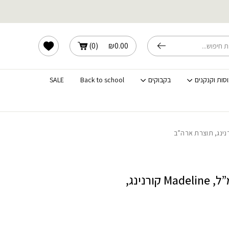
לוחים מהירים לכל הארץ
הרשימה שלי
)
0
(
₪
0.00
וסות וקנקנים
בקבוקים
Back to school
SALE
בול מרק 532 מ”ל, Madeline קורנינג,