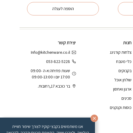
הוספה לעגלה
חנות
יצירת קשר
צלחות קורנינג
Info@kitchenware.co.il
כלי מטבח
053-822-5228
בקבוקים
שעות פתיחה:א-ה 09:00-
17:00 יום ו 09:00-13:00
שולחן אוכל
בר כוכבא 17,רחובות.
ארגון ואחסון
סכינים
כוסות וקנקנים
אנו משתמשים בקבצי קוקיז לצורך שיפור חוויית
הגלישה, ולצרכי שיווק, התאמת תכנים ובקרה, לקריאה