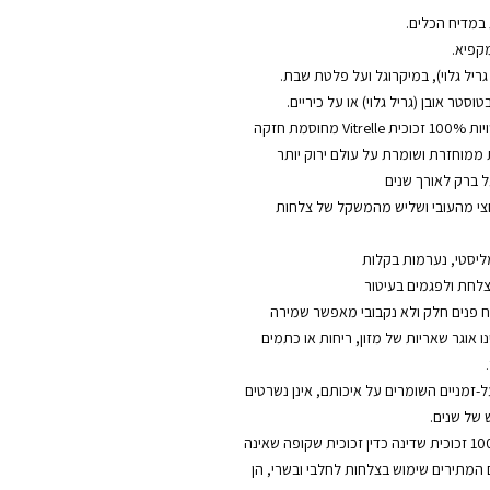
במדיח הכלים.
קפיא.
ריל גלוי), במיקרוגל ועל פלטת שבת.
סטר אובן (גריל גלוי) או על כיריים.
הצלחות של קורנינג עשויות 100% זכוכית Vitrelle מחוסמת חזקה
ל ברק לאורך שנים
חצי מהעובי ושליש מהמשקל של צלחות
ליסטי, נערמות בקלות
לחת ולפגמים בעיטור
ח פנים חלק ולא נקבובי מאפשר שמירה
נו אוגר שאריות של מזון, ריחות או כתמים
ל-זמניים השומרים על איכותם, אינן נשרטים
 של שנים.
צלחות קורל עשויות 100% זכוכית שדינה כדין זכוכית שקופה שאינה
ם המתירים שימוש בצלחות לחלבי ובשרי, הן