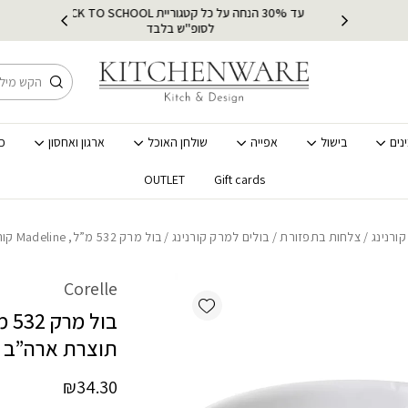
כמות בול מרק 532 מ"ל, Madeline קורנינג, תוצרת ארה"ב
עד 30% הנחה על כל קטגוריית BACK TO SCHOOL
ץ
מש
לסופ"ש בלבד
חיפוש
נים
בישול
אפייה
שולחן האוכל
ארגון ואחסון
כ
OUTLET
Gift cards
ורנינג
/
צלחות בתפזורת
/
בולים למרק קורנינג
/ בול מרק 532 מ”ל, Madeline קורנינג, תוצרת ארה”ב
Corelle
Add wishlist
תוצרת ארה”ב
₪
34.30