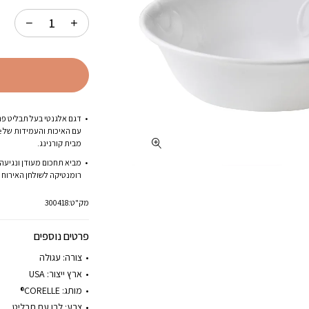
דגם אלגנטי בעל תבליט פר
עם
מבית קורנינג.
מביא תחכום מעודן ונגיעה
רומנטיקה לשולחן האירוח 
מק"ט:
300418
פרטים נוספים
צורה:
עגולה
ארץ ייצור:
USA
מותג:
CORELLE®
צבע: לבן עם תבליט