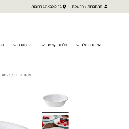
בחזרה למעלה
Skip to Content
עד 30% הנחה על כל קטגוריית BACK TO SCHOOL
התחברות
/
הרשמה
בר כוכבא 17 רחובות
משלוחים מהירים לכל האר
לסופ"ש בלבד
המותגים שלנו
צלחות קורנינג
כלי מטבח
סכי
עמוד הבית
/
צלחות ק