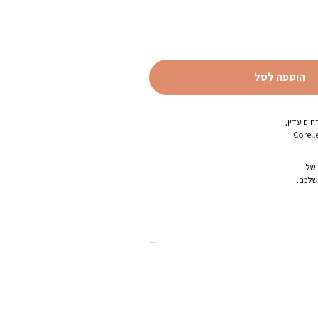
הוספה לסל
חים עדין,
 האיכות והעמידות של Corelle
 של
שלכם.