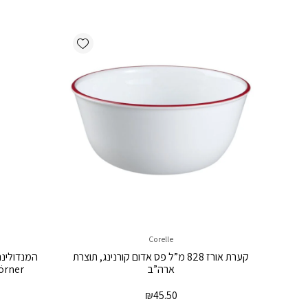
Add wishlist
Corelle
קערת אורז 828 מ”ל פס אדום קורנינג, תוצרת
ארה”ב
Börner תוצרת גרמניה מגיע 
₪
45.50