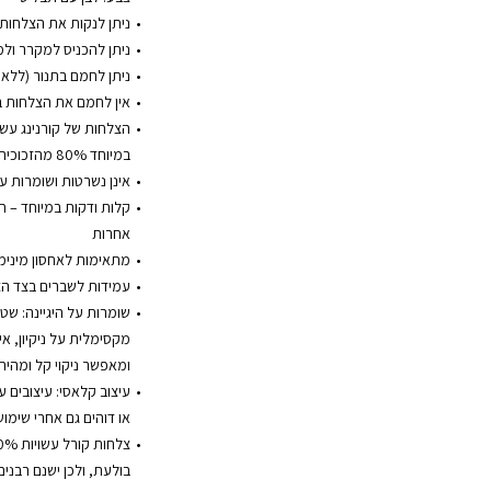
ניתן לנקות את הצלחות 
ניתן להכניס למקרר ולמ
ניתן לחמם בתנור (ללא ג
אין לחמם את הצלחות בטו
במיוחד 80% מהזכוכית ממוחזרת ושומרת על עולם ירוק יותר
אינן נשרטות ושומרות ע
קלות ודקות במיוחד – 
אחרות
מתאימות לאחסון מינימ
עמידות לשברים בצד הצ
שומרות על היגיינה: שט
מקסימלית על ניקיון, אי
ומאפשר ניקוי קל ומהיר.
עיצוב קלאסי: עיצובים ע
או דוהים גם אחרי שימוש
בולעת, ולכן ישנם רבני