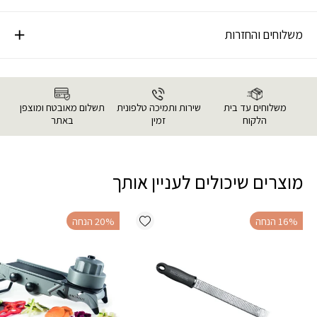
משלוחים והחזרות
משלוחים עד בית
שירות ותמיכה טלפונית
תשלום מאובטח ומוצפן
הלקוח
זמין
באתר
מוצרים שיכולים לעניין אותך
Add wishlist
‫16% הנחה
‫20% הנחה