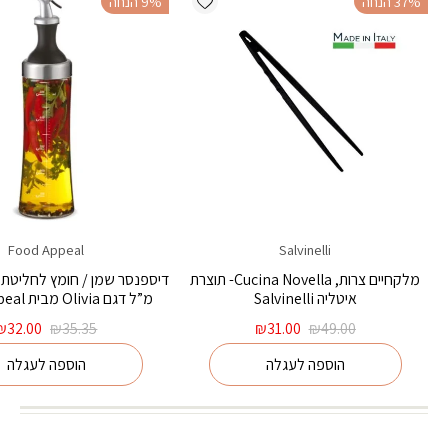
‫37% הנחה
‫9% הנחה
Food Appeal
Salvinelli
מלקחיים צרות, Cucina Novella- תוצרת
איטליה Salvinelli
מ”ל דגם Olivia מבית Food Appeal
המחיר
המחיר
המחיר
₪
32.00
₪
35.35
₪
31.00
₪
49.00
המקורי
הנוכחי
המקורי
הוספה לעגלה
הוספה לעגלה
היה:
הוא:
היה:
₪35.35.
₪31.00.
₪49.00.