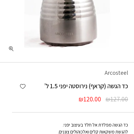
Arcosteel
Add wishlist
כד הגשה (קראף) נירוסטה יפני 1.5 ל’
המחיר
המחיר
₪
120.00
₪
127.00
המקורי
הנוכחי
היה:
הוא:
₪120.00.
₪127.00.
כד הגשה מפלדת אל חלד בעיצוב יפני.
להגשת משקאות קלים ואלכוהולים צוננים.