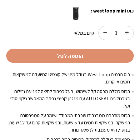
כוס west loop mini :
קיים במלאי
הוספה לסל
כוס תרמית West Loop בגודל מיני של קונטיגו המיועדת למשקאות
חמים או קרים.
הכוס כוללת מכסה קל לשימוש, בעל כפתור לחיצה למניעת נזילות
בטכנולוגית AUTOSEAL עם מנגנון קפיצי נפתח המאפשר ניקוי יסודי
וקל.
הכוס מורכבת ממבנה דו שכבתי המבודד ושומר על טמפרטורת
המשקה, במשקאות חמים עד 5 שעות, ובמשקאות קרים עד 12 שעות.
בנוסף, היא מעוצבת לנשיאה נוחה,
מתאימה בגודלה למחזיקי הכוסות ברוב הרכבים.