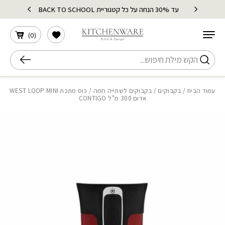
בחזרה למעלה
Skip to Content
עד 30% הנחה על כל קטגוריית BACK TO SCHOOL
הרשימה שלי
)
0
(
חיפוש
עמוד הבית
/
בקבוקים
/
בקבוקים לשתייה חמה
/ כוס מתכת WEST LOOP MINI
אדום 300 מ”ל CONTIGO