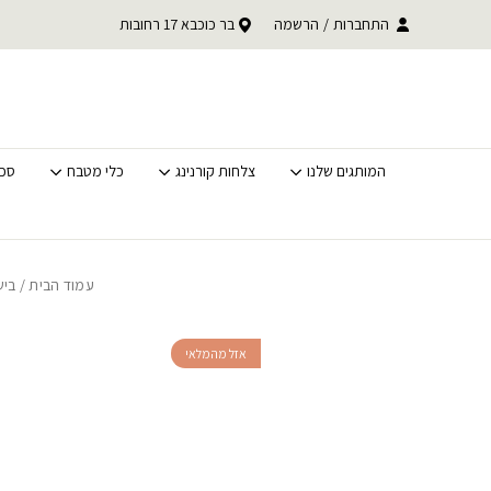
בחזרה למעלה
Skip to Content
התחברות
/
משלוחים מהירים לכל הארץ
הרשמה
בר כוכבא 17 רחובות
מאות מוצרים בחיסול מלאי
המותגים שלנו
צלחות קורנינג
כלי מטבח
סכי
עמוד הבית
/
ביש
אזל מהמלאי