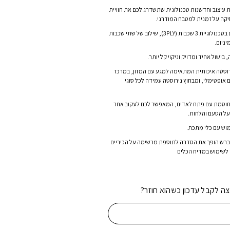
הנוכחי
roso SIL משלבת עיצוב וחדשנות טכנולוגית שתשדרג לכם את חוויית
הוא:
יקה על זמנית למטבח המודרני.
₪99.00.
₪2
הסירים והמחבתות מיוצרים בטכנולוגיית 3 שכבות (3PLY), שילוב של שתי שכבות
יניום.
ישול אחיד ומדויק וניקוי קל יותר.
וסטה איכותית המתאימה למגע עם המזון, במרכז
 אופטימלי, ומבחוץ נירוסטה עמידה לכל סוגי
מחוסמת עם פתח לאדים, המאפשר לכם לעקוב אחר
על הטעם והלחות.
מוש עם כלי מתכת.
וברש הופך את הסדרה לתוספת מרשימה על הכיריים
 לשימוש במדיח הכלים
צה לקבל עדכון כשהוא חוזר?