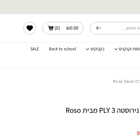
אות מוצרים בחיסול מלאי
הרשימה שלי
)
0
(
₪
0.00
וסות וקנקנים
בקבוקים
Back to school
SALE
מחבת 24 ס”מ נירוסטה PLY 3 מבית Roso
המחיר