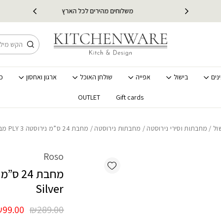
משלוחים מהירים לכל הארץ
מ
חיפוש
נים
בישול
אפייה
שולחן האוכל
ארגון ואחסון
כ
OUTLET
Gift cards
ול
/
מחבתות וסירי נירוסטה
/
מחבתות נירוסטה
/ מחבת 24 ס”מ נירוסטה PLY 3 מבית Roso Silver
Roso
Add wishlist
Silver
המחיר
₪
99.00
₪
289.00