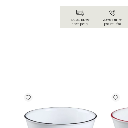
שירות ותמיכה
תשלום מאובטח
טלפונית זמין
ומוצפן באתר
Add wishlist
Add wishlist