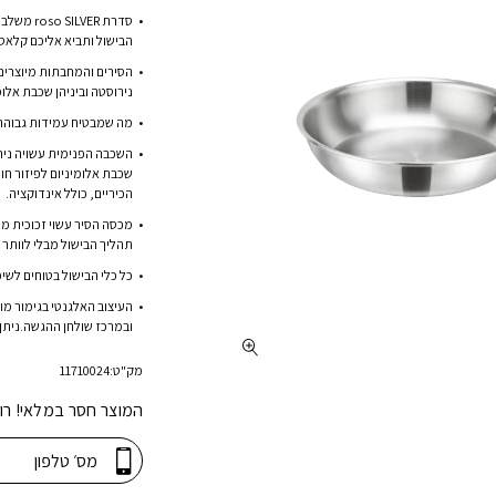
המקורי
סדרת VER
היה:
הבישול ותביא אליכם קלאס
89.00.
נירוסטה וביניהן שכבת אלומ
מה שמבטיח עמידות גבוהה, ב
השכבה הפנימית עשויה ניר
שכבת אלומיניום לפיזור חום
הכיריים, כולל אינדוקציה.
מכסה הסיר עשוי זכוכית 
תהליך הבישול מבלי לוותר 
כל כלי הבישול בטוחים לשי
העיצוב האלגנטי בגימור מ
ובמרכז שולחן ההגשה.ניתן
מק"ט:
11710024
המוצר חסר במלאי! רו