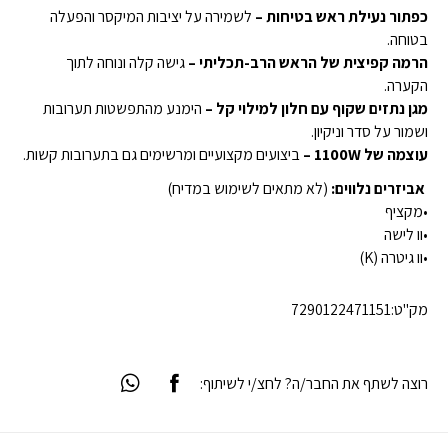
כפתור נעילת ראש בטיחות –
לשמירה על יציבות המיקסר והפעלה
בטוחה.
הרמה קפיצית של הראש הרב-תכליתי –
גישה קלה ונוחה לתוך
הקערה.
מגן נתזים שקוף עם חלון למילוי קל –
הימנע מהתפשטות תערובות
ושמור על סדר וניקיון.
עוצמה של 1100W –
ביצועים מקצועיים ומרשימים גם בתערובות קשות.
אביזרים נלווים:
(לא מתאים לשימוש במדיח)
•מקציף
•וו לישה
•וו גיטרה (K)
מק"ט:
7290122471151
רוצה לשתף את החבר/ה? לחצ/י לשיתוף: