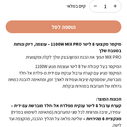
₪695.00.
₪799.00.
קיים במלאי
הוספה לסל
מיקסר מקצועי 8 ליטר 1100W MIX PRO – עוצמה, דיוק ונוחות
במטבח שלך
MIX PRO יהפוך את הכנת המזוןהבצק שלך לקלה ומקצועית.
המיקסר בעל קיבולת של 8 ליטר ועוצמת מנוע 1100W.
המיקסר מגיע עם קערת ערבול ענקית עם ידית מ-פלדת אל-חלד
מוברשת, שמספקת יציבות ועמידות לאורך זמן, ומתאימה להכנת כמויות
גדולות של תערובות במהירות ובקלות.
תכונות המוצר:
קערת ערבול 8 ליטר ענקית מפלדת אל-חלד מוברשת עם ידית –
עמידה, יציבה ומרווחת לכל סוגי התערובות.(מתאימה לשימוש במדיח)
פונקציית 6 מהירויות –
שליטה מלאה על תהליך ההכנה, מהקצפה ועד
לישה.