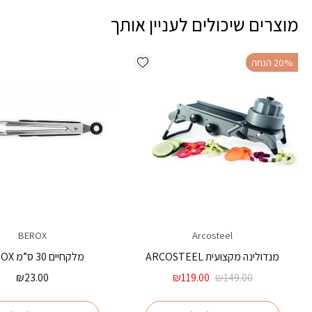
מוצרים שיכולים לעניין אותך
Add wishlist
‫20% הנחה
BEROX
Arcosteel
מנדולינה מקצועית ARCOSTEEL
מלקחיים 30 ס”מ BEROX
המחיר
המחיר
₪
23.00
₪
119.00
₪
149.00
המקורי
הנוכחי
היה:
הוא: