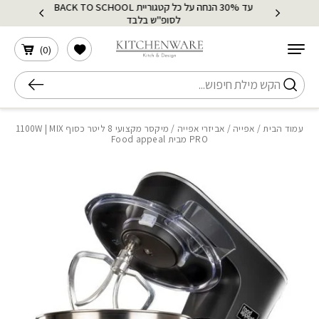
עד 30% הנחה על כל קטגוריית BACK TO SCHOOL
בחזרה למעלה
Skip to Content
לסופ"ש בלבד
הרשימה שלי
)
0
(
חיפוש
עמוד הבית
/
אפייה
/
אביזרי אפייה
/ מיקסר מקצועי 8 ליטר כסוף 1100W | MIX
PRO מבית Food appeal