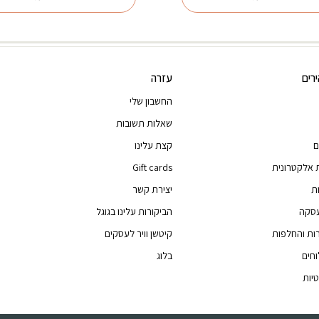
₪32.00.
₪35.35.
רים
עזרה
החשבון שלי
שאלות תשובות
ם
קצת עלינו
 אלקטרונית
Gift cards
ת
יצירת קשר
עסקה
הביקורות עלינו בגוגל
רות והחלפות
קיטשן וויר לעסקים
וחים
בלוג
יות