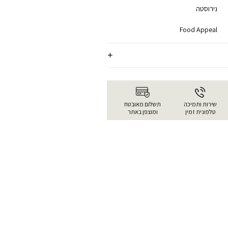
נירוסטה
Food Appeal
שירות ותמיכה
תשלום מאובטח
טלפונית זמין
ומוצפן באתר