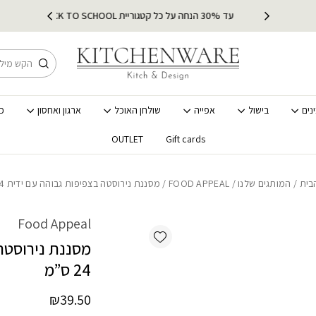
כמות מסננת נירוסטה בצפיפות גב
ץ
עד 30% הנחה על כל קטגוריית BACK TO SCHOOL
מ
חיפוש
נים
בישול
אפייה
שולחן האוכל
ארגון ואחסון
כ
OUTLET
Gift cards
בית
/
המותגים שלנו
/
FOOD APPEAL
/ מסננת נירוסטה בצפיפות גבוהה עם ידית 24 ס”מ
Food Appeal
Add wishlist
מסננת נירוסטה
24 ס”מ
₪
39.50