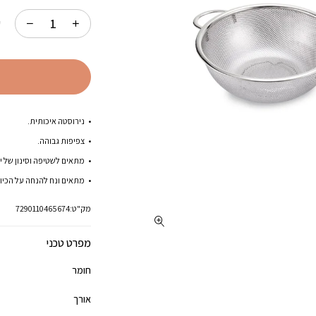
ק
נירוסטה איכותית.
צפיפות גבוהה.
מתאים לשטיפה וסינון של יר
מתאים ונח להנחה על הכיור
מק"ט:
7290110465674
מפרט טכני
חומר
אורך