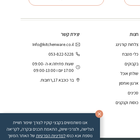
חנות
יצירת קשר
צלחות קורנינג
Info@kitchenware.co.il
כלי מטבח
053-822-5228
בקבוקים
שעות פתיחה:א-ה 09:00-
17:00 יום ו 09:00-13:00
שולחן אוכל
בר כוכבא 17,רחובות.
ארגון ואחסון
סכינים
כוסות וקנקנים
אנו משתמשים בקבצי קוקיז לצורך שיפור חוויית
הגלישה, ולצרכי שיווק, התאמת תכנים ובקרה, לקריאה
נוספת אנא כנסו
למדיניות הפרטיות
של האתר.המשך