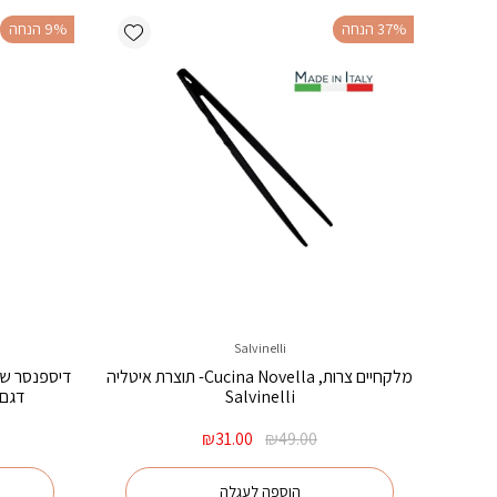
Add wishlist
‫37% הנחה
‫9% הנחה
Salvinelli
מלקחיים צרות, Cucina Novella- תוצרת איטליה
Salvinelli
דגם Olivia מבית  Appeal
המחיר
המחיר
₪
31.00
₪
49.00
המקורי
הנוכחי
היה:
הוא:
הוספה לעגלה