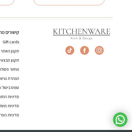
₪31.00.
₪49.00.
קישורים מהי
Gift cards
תקנון האתר
תקנון מבצעי
מחזור פסולת
הצהרת נגישו
טופס ביטול 
מדיניות החז
מדיניות משל
מדיניות הפרט