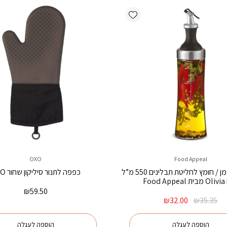
Add wishlist
OXO
Food Appeal
דיספנסר שמן / חומץ לחליטת תבלינים 550 מ”ל
כפפה לתנור סיליקון שחור OXO
Food
₪
59.50
המחיר
המחיר
₪
32.00
₪
35.35
המקורי
הנוכחי
היה:
הוא:
הוספה לעגלה
הוספה לעגלה