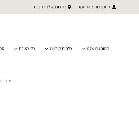
בחזרה למעלה
Skip to Content
התחברות
/
הרשמה
בר כוכבא 17 רחובות
משלוחים מהירים לכל האר
המותגים שלנו
צלחות קורנינג
כלי מטבח
סכי
עמוד ה