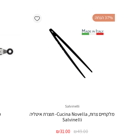
Add wishlist
‫37% הנחה
Salvinelli
מלקחיים צרות, Cucina Novella- תוצרת איטליה
מ
Salvinelli
המחיר
המחיר
₪
31.00
₪
49.00
המקורי
הנוכחי