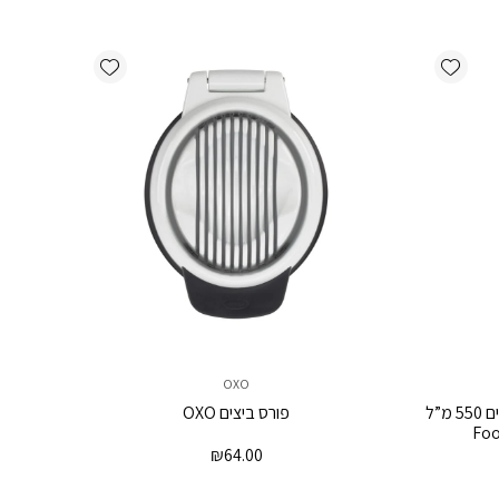
Add wishlist
Add wishlist
OXO
דיספנסר שמן / חומץ לחליטת תבלינים 550 מ”ל
פורס ביצים OXO
₪
64.00
יר
כחי