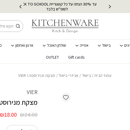
כמות מצקת מנירוסטה VIER I
עד 30% הנחה על כל קטגוריית BACK TO SCHOOL
רץ
מ
לסופ"ש בלבד
חיפוש
נים
בישול
אפייה
שולחן האוכל
ארגון ואחסון
כ
OUTLET
Gift cards
עמוד הבית
/
בישול
/
אביזרי בישול
/ מצקת מנירוסטה VIER I
VIER
Add wishlist
מצקת מנירוסטה ER I
המחיר
ה
₪
18.00
₪
24.00
המקורי
ה
היה:
ה