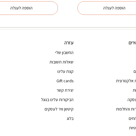
היה:
הוא
הוספה לעגלה
הוספה לעגלה
00.
₪35.35.
רים
עזרה
החשבון שלי
שאלות תשובות
ם
קצת עלינו
 אלקטרונית
Gift cards
ת
יצירת קשר
עסקה
הביקורות עלינו בגוגל
רות והחלפות
קיטשן וויר לעסקים
וחים
בלוג
יות