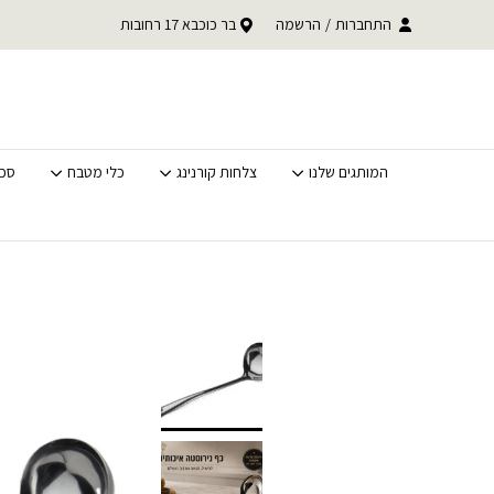
בחזרה למעלה
Skip to Content
עד 30% הנחה על כל קטגוריית BACK TO SCHOOL
התחברות
/
הרשמה
בר כוכבא 17 רחובות
משלוחים מהירים לכל הא
לסופ"ש בלבד
המותגים שלנו
צלחות קורנינג
כלי מטבח
סכי