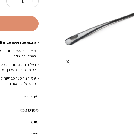
ק
.
₪24.00.
מצקת מנירוסטה מבית VIER, ספרד.
מצקת נירוסטה איכותית בע
רטבים ותבשילים.
בעלת ידית ארגונומית לאחי
לשימוש יומיומי לאורך זמן.
עשויה נירוסטה מבריקה וקל
מקסימלית במטבח.
מק"ט:
CA-I
מפרט טכני
מותג