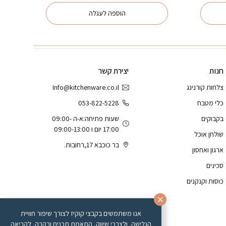
:
הוספה לעגלה
₪32.
חנות
יצירת קשר
צלחות קורנינג
Info@kitchenware.co.il
כלי מטבח
053-822-5228
בקבוקים
שעות פתיחה:א-ה 09:00-
17:00 יום ו 09:00-13:00
שולחן אוכל
בר כוכבא 17,רחובות.
ארגון ואחסון
סכינים
כוסות וקנקנים
אנו משתמשים בקבצי קוקיז לצורך שיפור חוויית
הגלישה, ולצרכי שיווק, התאמת תכנים ובקרה, לקריאה