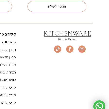
היה:
הוא:
הוספה לעגלה
₪31.00.
₪49.00.
קישורים מהי
Gift cards
תקנון האתר
תקנון מבצעי
מחזור פסולת
הצהרת נגישו
טופס ביטול 
מדיניות החז
מדיניות משל
מדיניות הפרט