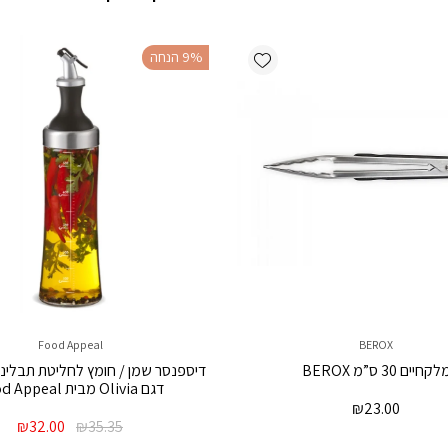
Add wishlist
‫9% הנחה
Food Appeal
BEROX
לקחיים 30 ס”מ BEROX
דגם Olivia מבית Food Appeal
₪
23.00
המחיר
המח
₪
32.00
₪
35.35
המקורי
הנו