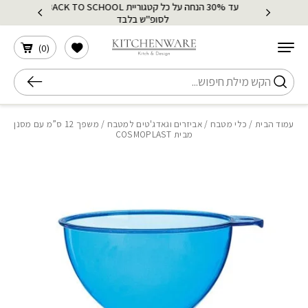
עד 30% הנחה על כל קטגוריית BACK TO SCHOOL
בחזרה למעלה
Skip to Content
לסופ"ש בלבד
הרשימה שלי
)
0
(
חיפוש
עמוד הבית
/
כלי מטבח
/
אביזרים וגאדג'טים למטבח
/ משפך 12 ס”מ עם מסנן
מבית COSMOPLAST