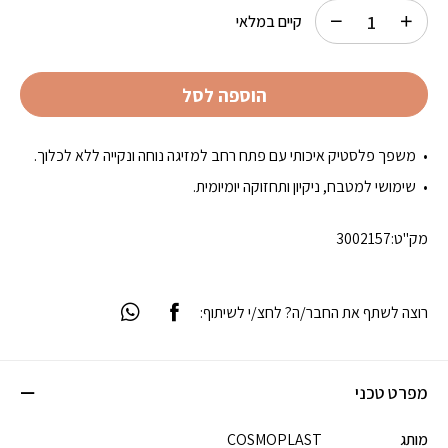
קיים במלאי
הוספה לסל
משפך פלסטיק איכותי עם פתח רחב למזיגה נוחה ונקייה ללא לכלוך.
שימושי למטבח, ניקיון ותחזוקה יומיומית.
מק"ט:
3002157
רוצה לשתף את החבר/ה? לחצ/י לשיתוף:
מפרט טכני
מותג
COSMOPLAST