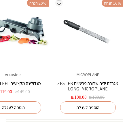
Add wishlist
‫16% הנחה
‫20% הנחה
Arcosteel
MICROPLANE
מגרדת ידית שחורה פרימיום ZESTER
מנדולינה מקצועית ARCOSTEEL
LONG -MICROPLANE
המחיר
₪
119.00
₪
149.00
המחיר
המחיר
המקורי
₪
109.00
₪
129.00
המקורי
הנוכחי
היה:
הוספה לעגלה
הוספה לעגלה
היה:
הוא:
₪149.00.
₪109.00.
₪129.00.