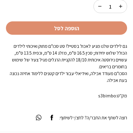
הוספה לסל
גם לילדים שלנו מגיע לאכול בסטייל! סט סכו”ם מתוק ואיכותי לילדים
הכולל שלוש יחידות; סכין 16.5 ס”מ, מזלג 14 ס”מ, וכפית 13.5 ס”מ,
עשויים נירוסטה איכותית 18/10 להקניית הרגלים מגיל צעיר של שימוש
בחומרים בריאים.
הסכו”ם מעודד אכילה, ואידיאלי עבור ילדים קטנים ללימוד אחיזה נכונה
בעת אכילה.
מק"ט:
s3bimbo
רוצה לשתף את החבר/ה? לחצ/י לשיתוף: