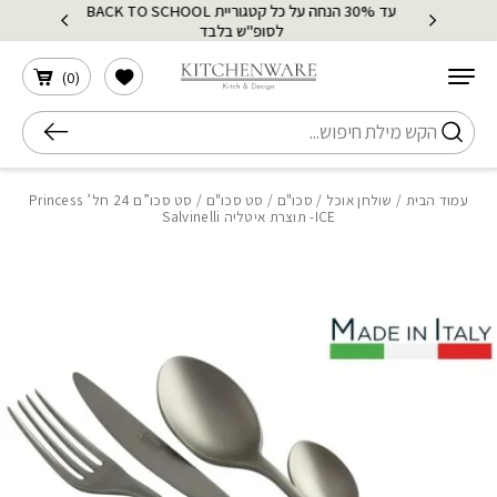
עד 30% הנחה על כל קטגוריית BACK TO SCHOOL
בחזרה למעלה
Skip to Content
לסופ"ש בלבד
הרשימה שלי
)
0
(
חיפוש
עמוד הבית
/
שולחן אוכל
/
סכו"ם
/
סט סכו"ם
/ סט סכו”ם 24 חל’ Princess
ICE- תוצרת איטליה Salvinelli