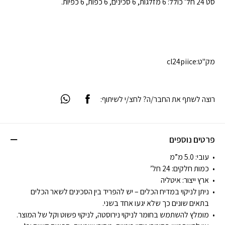
סט 24 חל’ כולל: 6 מזלגות, 6 סכינים, 6 כפות, 6 כפיות.
מק"ט:
cl24piice
רוצה לשתף את החבר/ה? לחצ/י לשיתוף:
פרטים נוספים
עובי:
5.0 מ”מ
כמות חלקים:
24 חל’
ארץ ייצור:
איטליה
ניתן לניקוי במדיח הכלים – יש להפריד בין הסכינים לשאר הכלים
בתאים שונים כך שלא יגעו אחד בשני.
מומלץ להשתמש בחומר לניקוי נירוסטה, לניקוי פשוט וקל של המוצר.