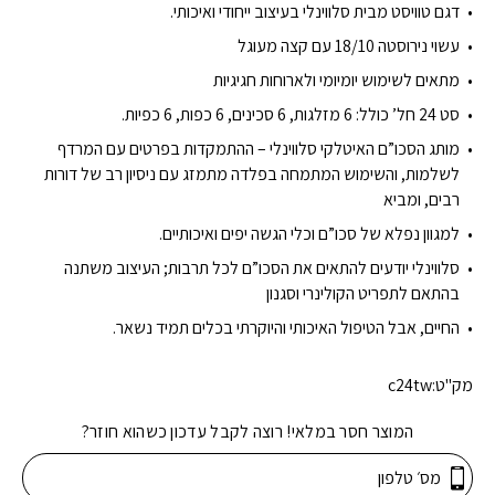
דגם טוויסט מבית סלווינלי בעיצוב ייחודי ואיכותי.
עשוי נירוסטה 18/10 עם קצה מעוגל
מתאים לשימוש יומיומי ולארוחות חגיגיות
סט 24 חל’ כולל: 6 מזלגות, 6 סכינים, 6 כפות, 6 כפיות.
מותג הסכו”ם האיטלקי סלווינלי – ההתמקדות בפרטים עם המרדף
לשלמות, והשימוש המתמחה בפלדה מתמזג עם ניסיון רב של דורות
רבים, ומביא
למגוון נפלא של סכו”ם וכלי הגשה יפים ואיכותיים.
סלווינלי יודעים להתאים את הסכו”ם לכל תרבות; העיצוב משתנה
בהתאם לתפריט הקולינרי וסגנון
החיים, אבל הטיפול האיכותי והיוקרתי בכלים תמיד נשאר.
מק"ט:
c24tw
המוצר חסר במלאי! רוצה לקבל עדכון כשהוא חוזר?