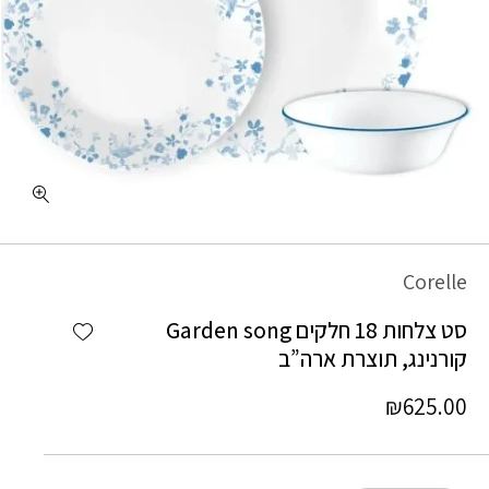
כמות סט צלחות 18 חלקים Garden song קורנינג, תוצרת ארה"ב
Corelle
Add wishlist
סט צלחות 18 חלקים Garden song
קורנינג, תוצרת ארה”ב
₪
625.00