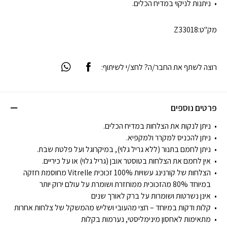
ניתנות לניקוי במדיח הכלים.
מק"ט:
Z33018
רוצה לשתף את החבר/ה? לחצ/י לשיתוף:
פרטים נוספים
ניתן לנקות את הצלחות במדיח הכלים.
ניתן להכניס למקרר ולמקפיא.
ניתן לחמם בתנור (ללא גריל גלוי), במיקרוגל ועל פלטת שבת.
אין לחמם את הצלחות בטוסטר אובן (גריל גלוי) או על כיריים.
הצלחות של קורנינג עשויות 100% זכוכית Vitrelle מחוסמת חזקה
במיוחד 80% מהזכוכית ממוחזרת ושומרת על עולם ירוק יותר
אינן נשרטות ושומרות על ברק לאורך שנים
קלות ודקות במיוחד – חצי מהעובי ושליש מהמשקל של צלחות אחרות
מתאימות לאחסון מינימליסטי, נערמות בקלות