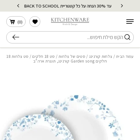
בחזרה למעלה
Skip to Content
עד 30% הנחה על כל קטגוריית BACK TO SCHOOL
הרשימה שלי
)
0
(
חיפוש
עמוד הבית
/
צלחות קורנינג
/
סטים של צלחות
/
סט 18 חלקים
/ סט צלחות 18
חלקים Garden song קורנינג, תוצרת ארה”ב