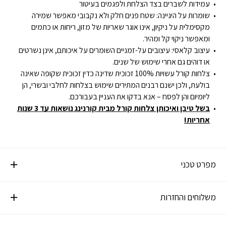
עמידות לשברים בצד הצלחת ולפגמים בעיטור
שומרות על היגיינה: שטח פנים חלק ולא נקבובי מאפשר שמירה
מקסימלית על ניקיון, אינו אוגר שאריות של מזון, ריחות או כתמים
ומאפשר ניקוי קל ומהיר.
עיצוב קלאסי: עיצובים על-זמניים השומרים על איכותם, אינן נשרטים
או דוהים גם אחרי שימוש של שנים.
צלחות קורל עשויות 100% זכוכית שדינה כדין זכוכית שקופה שאינה
בולעת, ולכן ישנם רבנים המתירים שימוש בצלחות לחלבי ובשרי, הן
ליומיום והן לפסח – אנא בדקו את העניין בעבורכם.
בשל טיבן ואיכותן צלחות קורל מבית קורנינג נושאות עד 3 שנות
אחריות!
מפרט טכני
משלוחים והחזרות