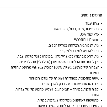
פרטים נוספים
צורה: עגול
צבע: צהוב,שחור,כחול,צהוב,מאויר
ארץ ייצור:
USA
מותג:
CORELLE®
ניתן לנקות את הצלחות במדיח הכלים.
ניתן להכניס למקרר ולמקפיא.
ניתן לחמם בתנור (ללא גריל גלוי), במיקרוגל ועל פלטת שבת.
אין לחמם את הצלחות בטוסטר אובן (גריל גלוי) או על כיריים.
הצלחות של קורנינג עשויות 100% זכוכית Vitrelle מחוסמת חזקה
במיוחד
80% מהזכוכית ממוחזרת ושומרת על עולם ירוק יותר
אינן נשרטות ושומרות על ברק לאורך שנים
קלות ודקות במיוחד – חצי מהעובי ושליש מהמשקל של צלחות
אחרות
מתאימות לאחסון מינימליסטי, נערמות בקלות
עמידות לשברים בצד הצלחת ולפגמים בעיטור