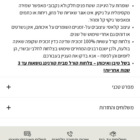
שומרות על היגיינה: שטח פנים חלק ולא נקבובי מאפשר שמירה
מקסימלית על ניקיון. אינו אוגר שאריות של מזון, ריחות או כתמים
ומאפשר ניקוי קל ומהיר.
עיצוב קלאסי: עיצובים על-זמניים השומרים על איכותם, אינן נשרטים
או דוהים גם אחרי שימוש של שנים.
צלחות קורל עשויות 100% זכוכית שדינה כדין זכוכית שקופה שאינה
בולעת, ולכן ישנם רבנים המתירים שימוש בצלחות לחלבי ובשרי, הן
ליומיום והן לפסח – אנא בדקו את העניין בעבורכם.
בשל טיבן ואיכותן – צלחות קורל מבית קורנינג נושאות עד 3
שנות אחריות!
מפרט טכני
משלוחים והחזרות
משלוחים עד בית
שירות ותמיכה טלפונית
תשלום מאובטח ומוצפן