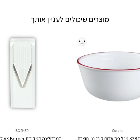
מוצרים שיכולים לעניין אותך
Add wishlist
BORNER
Corelle
קערת אורז 828 מ”ל פס אדום קורנינג, תוצרת
המנדולי