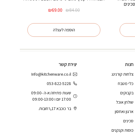
המחיר
המחיר
₪
69.00
₪
84.00
המקורי
הנוכחי
היה:
הוא:
₪69.00.
₪84.00.
הוספה לעגלה
חנות
יצירת קשר
צלחות קורנינג
Info@kitchenware.co.il
כלי מטבח
053-822-5228
בקבוקים
שעות פתיחה:א-ה 09:00-
17:00 יום ו 09:00-13:00
שולחן אוכל
בר כוכבא 17,רחובות.
ארגון ואחסון
סכינים
כוסות וקנקנים