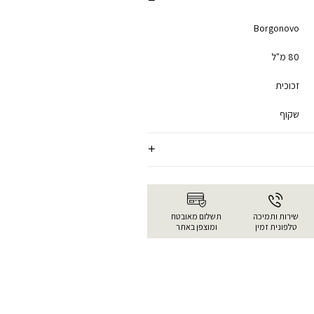
Borgonovo
80 מ"ל
זכוכית
שקוף
שירות ותמיכה
תשלום מאובטח
טלפונית זמין
ומוצפן באתר