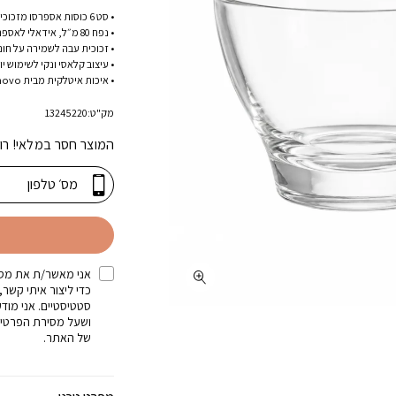
• סט 6 כוסות אספרסו מזכוכית עם ידית אחיזה נוחה.
• נפח 80 מ״ל, אידאלי לאספרסו וקפה קצר.
• זכוכית עבה לשמירה על חו
• עיצוב קלאסי ונקי לשימוש יומ
• איכות איטלקית מבית Borgonovo.
מק"ט:
13245220
המוצר חסר במלאי! רו
אני מאשר/ת את מסי
כדי ליצור איתי קשר,
סטטיסטיים. אני מוד
ושעל מסירת הפרטים
של האתר.