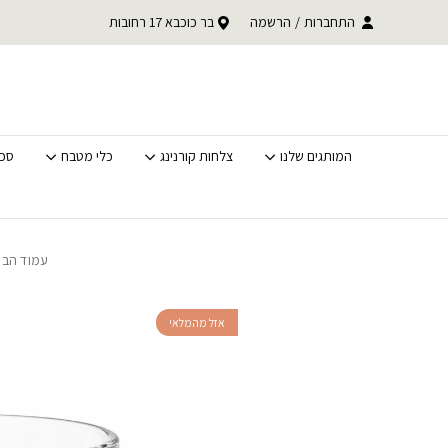
בחזרה למעלה
Skip to Content
עד 30% הנחה על כל קטגוריית BACK TO SCHOOL
התחברות
/
הרשמה
בר כוכבא 17 רחובות
משלוחים מהירים לכל האר
לסופ"ש בלבד
המותגים שלנו
צלחות קורנינג
כלי מטבח
סכי
עמוד הבי
אזל מהמלאי