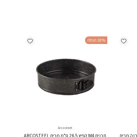
Add wishlist
Add wishlist
‫18% הנחה
Arcosteel
נה המקורית V3 Borner לבנה מבית
תבנית M4 קפיץ 26.5 ס”מ מבית ARCOSTEEL