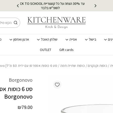
עד 30% הנחה על כל קטגוריית BACK TO SCHOOL
ץ
מ
לסופ"ש בלבד
חיפוש
נים
בישול
אפייה
שולחן האוכל
ארגון ואחסון
כ
OUTLET
Gift cards
ת
/
כוסות וקנקנים
/
כוסות שתייה חמה
/ סט 6 כוסות אספרסו עם ידית 80 מ״ל| Borgonovo
Borgonovo
Add wishlist
Borgonovo
₪
79.00