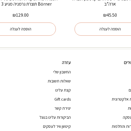
ארה”ב
Börner תוצרת גרמניה מגיע 3 סכינים
₪
129.00
₪
45.50
הוספה לעגלה
הוספה לעגלה
רים
עזרה
החשבון שלי
שאלות תשובות
ם
קצת עלינו
 אלקטרונית
Gift cards
ת
יצירת קשר
עסקה
הביקורות עלינו בגוגל
רות והחלפות
קיטשן וויר לעסקים