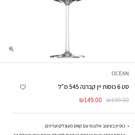
OCEAN
Add wishlist
סט 6 כוסות יין קברנה 545 מ”ל
המחיר
המחיר
₪
149.00
₪
199.00
המקורי
הנוכחי
היה:
הוא:
₪149.00.
₪199.00.
כוס יין בעיצוב אלגנטי עם קווים מעוגלים ועדינים.