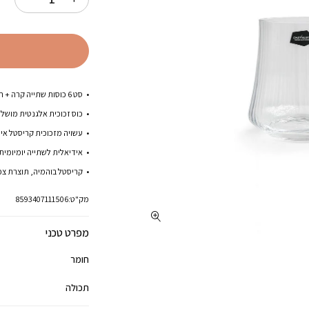
סט 6 כוסות שתייה קרה + חמה העשויות מקריסטל איכותי וחזק.
כוס זכוכית אלגנטית מושלמ
עשויה מזכוכית קריסטל איכ
אידיאלית לשתייה יומיומית 
קריסטל בוהמיה, תוצרת צכ
מק"ט:
8593407111506
מפרט טכני
חומר
תכולה