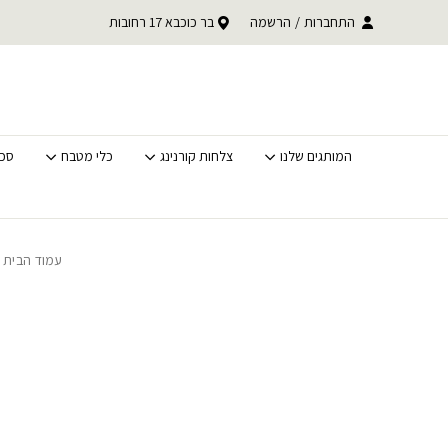
בחזרה למעלה
Skip to Content
התחברות
/
משלוחים מהירים לכל הארץ
הרשמה
בר כוכבא 17 רחובות
מאות מוצרים בחיסול מלא
המותגים שלנו
צלחות קורנינג
כלי מטבח
סכי
עמוד הבית
/