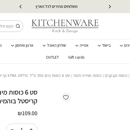
כמות סט 6 כוסות מים 350 מ"ל XTRA OPTIC קריסטל בוהמיה
י
משלוחים מהירים לכל הארץ
מ
חיפוש
נים
בישול
אפייה
שולחן האוכל
ארגון ואחסון
כ
OUTLET
Gift cards
כוסות וקנקנים
/
כוסות שתייה חמה
/ סט 6 כוסות מים 350 מ”ל XTRA OPTIC קריסטל בוהמיה
Add wishlist
קריסטל בוהמיה
₪
109.00
ק