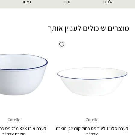
הלקוח
זמין
באתר
מוצרים שיכולים לעניין אותך
Add wishlist
Corelle
Corelle
קערת סלט 1 ליטר פס כחול קורנינג, תוצרת
קערת אורז 828 מ”ל 
ארה”ב
תוצרת ארה”ב