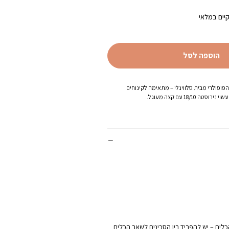
הנוכחי
הוא:
יים במלאי
₪79.80.
₪
הוספה לסל
פופולרי מבית סלווינלי – מתאימה לקינוחים
18/10 עם קצה מעוגל.
הכלים – יש להפריד בין הסכינים לשאר הכלים