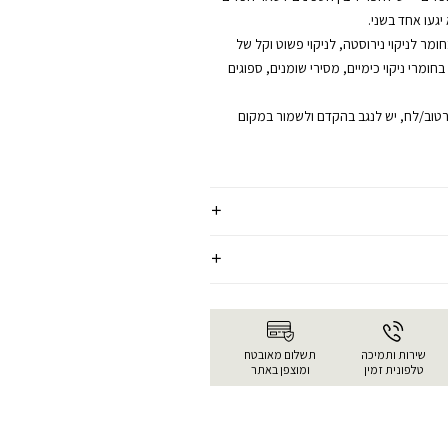
געו אחד בשני.
ר לניקוי נירוסטה, לניקוי פשוט וקל של
ומרי ניקוי כימיים, מסירי שומנים, ספוגים
רטוב/לח, יש לנגב בהקדם ולשמור במקום
שירות ותמיכה
תשלום מאובטח
טלפונית זמין
ומוצפן באתר