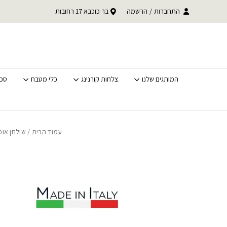
בחזרה למעלה
Skip to Content
התחברות
/
הרשמה
בר כוכבא 17 רחובות
משלוחים מהירים לכל האר
המותגים שלנו
צלחות קורנינג
כלי מטבח
סכי
עמוד הבית
/
שולחן אוכ