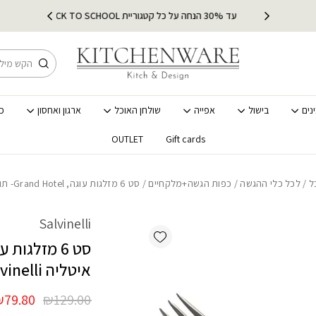
כמות סט 6 מזלגות עוגה, Grand Hotel- תוצרת איטליה Salvinelli
ץ
עד 30% הנחה על כל קטגוריית BACK TO SCHOOL
מ
חיפוש
נים
בישול
אפייה
שולחן האוכל
ארגון ואחסון
כ
OUTLET
Gift cards
ל
/
לכל כלי ההגשה
/
כפות הגשה+מלקחיים
/ סט 6 מזלגות עוגה, Grand Hotel- תוצרת איטליה Salvinelli
Salvinelli
Add wishlist
איטליה Salvinelli
המחיר
₪
79.80
₪
129.00