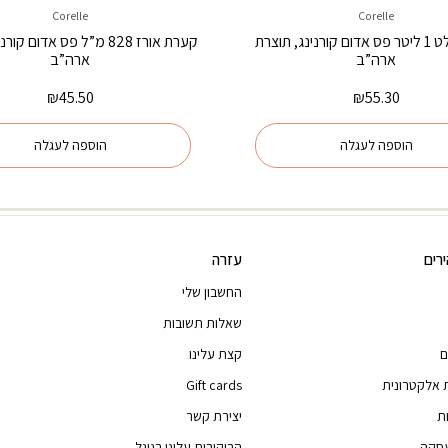
Corelle
Corelle
קערת סלט 1 ליטר פס אדום קורנינג, תוצרת
קערת אורז 828 מ”ל פס אדום ק
ארה”ב
ארה”ב
₪
45.50
₪
55.30
הוספה לעגלה
הוספה לעגלה
רים
עזרה
החשבון שלי
שאלות תשובות
ם
קצת עלינו
 אלקטרונית
Gift cards
ת
יצירת קשר
עסקה
הביקורות עלינו בגוגל