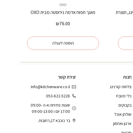
OXO
ורנינג, תוצרת
מועך תפוח אדמה נירוסטה מבית OXO
₪
76.00
הוספה לעגלה
חנות
יצירת קשר
צלחות קורנינג
Info@kitchenware.co.il
כלי מטבח
053-822-5228
בקבוקים
שעות פתיחה:א-ה 09:00-
17:00 יום ו 09:00-13:00
שולחן אוכל
בר כוכבא 17,רחובות.
ארגון ואחסון
סכינים