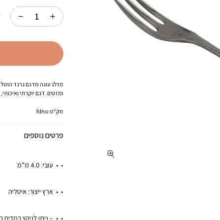
המקורי
היה:
ק
129.00.
מזלג עוגה מדגם גרנד הוטל ה
ומזטים. דגם יוקרתי ואיכותי, עשוי נירוסטה 
מק"ט:
fdho
פרטים נוספים
עובי:
4.0 מ”מ
ארץ ייצור:
איטליה
– ניתן לניקוי במדיח 