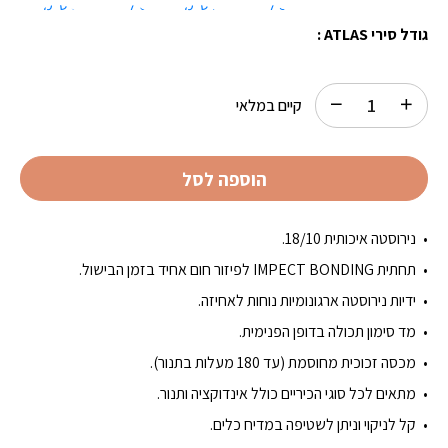
₪205.00.
₪233.33.
3.6 ל'
20 ס"מ
6.8 ל'
30 ס"מ
גודל סירי ATLAS :
קיים במלאי
הוספה לסל
נירוסטה איכותית 18/10.
תחתית IMPECT BONDING לפיזור חום אחיד בזמן הבישול.
ידיות נירוסטה ארגונומיות נוחות לאחיזה.
מד סימון תכולה בדופן הפנימית.
מכסה זכוכית מחוסמת (עד 180 מעלות בתנור).
מתאים לכל סוגי הכיריים כולל אינדוקציה ותנור.
קל לניקוי וניתן לשטיפה במדיח כלים.