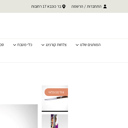
בחזרה למעלה
Skip to Content
עד 30% הנחה על כל קטגוריית BACK TO SCHOOL
התחברות
/
הרשמה
בר כוכבא 17 רחובות
משלוחים מהירים לכל האר
לסופ"ש בלבד
המותגים שלנו
צלחות קורנינג
כלי מטבח
סכי
אזל מהמלאי