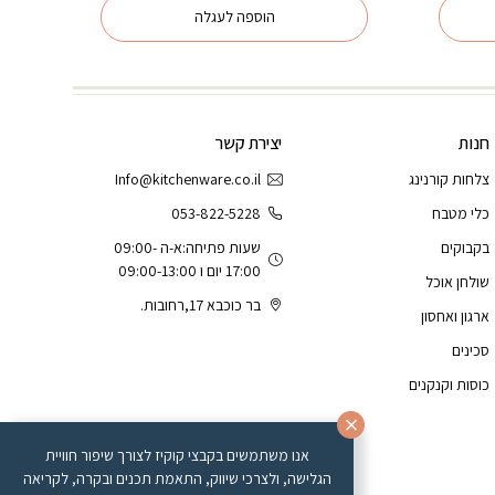
הוספה לעגלה
חנות
יצירת קשר
צלחות קורנינג
Info@kitchenware.co.il
כלי מטבח
053-822-5228
בקבוקים
שעות פתיחה:א-ה 09:00-
17:00 יום ו 09:00-13:00
שולחן אוכל
בר כוכבא 17,רחובות.
ארגון ואחסון
סכינים
כוסות וקנקנים
אנו משתמשים בקבצי קוקיז לצורך שיפור חוויית
הגלישה, ולצרכי שיווק, התאמת תכנים ובקרה, לקריאה