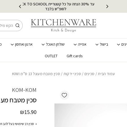
עד 30% הנחה על כל קטגוריית BACK TO SCHOOL
ץ
מ
לסופ"ש בלבד
חיפוש
נים
בישול
אפייה
שולחן האוכל
ארגון ואחסון
כ
OUTLET
Gift cards
עמוד הבית
/
סכינים
/
סכיני ירקות
/ סכין מטבח מעוגל 13 ס”מ KIWI
KOM-KOM
Add wishlist
סכין מטבח מעוגל 13 ס”מ
₪
15.90
סכין רב שימושי בעל להב ח