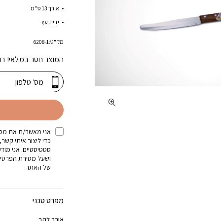
אורך 13 ס”מ
ידית עץ
מק"ט:
6208-1
המוצר חסר במלאי! רו
אני מאשר/ת את מסי
כדי ליצור איתי קשר,
סטטיסטיים. אני מוד
ושעל מסירת הפרטים
של האתר.
מפרט טכני
אורך להב