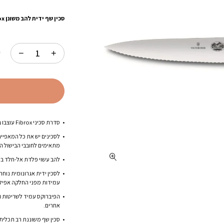
סכין שף ידית להב משונן Fibrox -Victorinox :
ק
סדרת סכיני Fibrox עוצבו בידי מקצוענים עבור מקצוענים.
לסכינים יש את כל המאפיינ
מתאימים לחובבי הבישול המ
להב עשוי פלדת אל-חלד בע
עמידות מפני החלקה אפילו
הפיברוקס עמיד לשריטות וש
אחרים.
סכין שף משוננת רב תכליתי