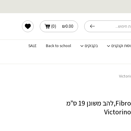
שלוחים מהירים לכל הארץ
הרשימה שלי
)
0
(
₪
0.00
וסות וקנקנים
בקבוקים
Back to school
SALE
סכין שף ידית Fibrox,להב משונן 19 ס”מ