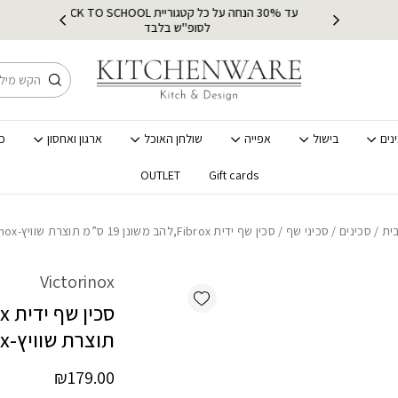
כמות סכין שף ידית Fibrox,להב משונן 19 ס"מ תוצרת שוויץ-Victorinox
עד 30% הנחה על כל קטגוריית BACK TO SCHOOL
ץ
מ
לסופ"ש בלבד
חיפוש
נים
בישול
אפייה
שולחן האוכל
ארגון ואחסון
כ
OUTLET
Gift cards
ית
/
סכינים
/
סכיני שף
/ סכין שף ידית Fibrox,להב משונן 19 ס”מ תוצרת שוויץ-Victorinox
Victorinox
Add wishlist
תוצרת שוויץ-Victorinox
₪
179.00