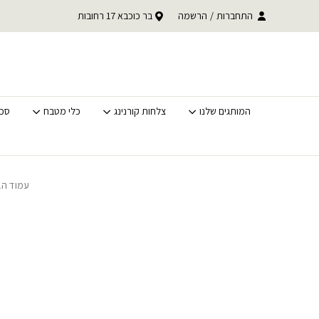
בחזרה למעלה
Skip to Content
עד 30% הנחה על כל קטגוריית BACK TO SCHOOL
התחברות
/
הרשמה
בר כוכבא 17 רחובות
משלוחים מהירים לכל האר
לסופ"ש בלבד
המותגים שלנו
צלחות קורנינג
כלי מטבח
סכי
עמוד הב