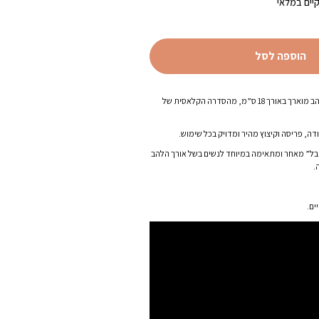
יים במלאי
הוספה לסל
סכין שף רב-שימושית עם להב מוארך באורך 18 ס”מ, מהסדרה הקלאסית של
דה, פריסה וקיצוץ מהיר ומדויק בכל שימוש.
לובל” מאחר ומתאימה במיוחד לנשים בשל אורך הלהב
.
ים.