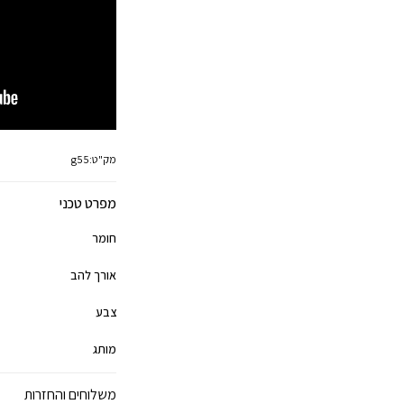
מק"ט:
g55
מפרט טכני
חומר
אורך להב
צבע
מותג
משלוחים והחזרות