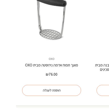
OXO
נה המקורית V3 Borner לבנה מבית
מועך תפוח אדמה נירוסטה מבית OXO
₪
76.00
הוספה לעגלה