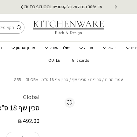
כמות סכין שף 18 ס"מ G55 - GLOBAL
ץ
עד 30% הנחה על כל קטגוריית BACK TO SCHOOL
מ
חיפוש
נים
בישול
אפייה
שולחן האוכל
ארגון ואחסון
כ
OUTLET
Gift cards
עמוד הבית
/
סכינים
/
סכיני שף
/ סכין שף 18 ס”מ G55 – GLOBAL
Global
Add wishlist
סכין שף 18 ס”מ G55 – GLOBAL
₪
492.00