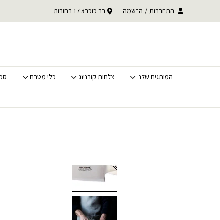
בחזרה למעלה
Skip to Content
התחברות
/
הרשמה
בר כוכבא 17 רחובות
משלוחים מהירים לכל האר
המותגים שלנו
צלחות קורנינג
כלי מטבח
סכי