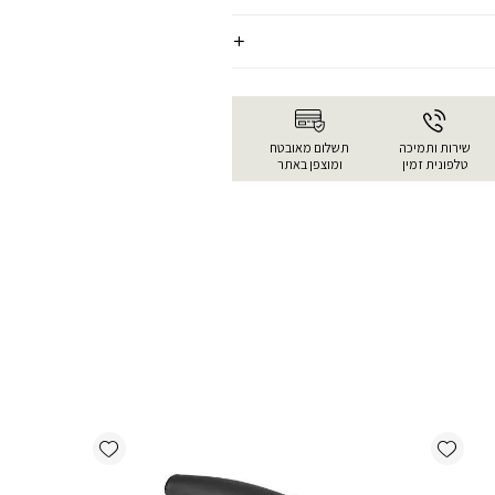
שירות ותמיכה
תשלום מאובטח
טלפונית זמין
ומוצפן באתר
Add wishlist
Add wishlist