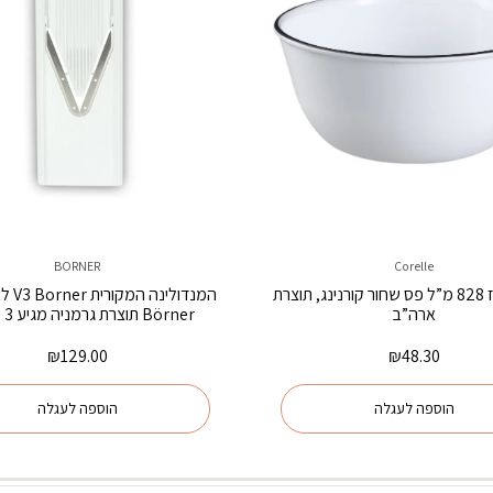
BORNER
Corelle
קערת אורז 828 מ”ל פס שחור קורנינג, תוצרת
המנדולי
ארה”ב
Börner תוצרת גרמניה מגיע 3 סכינים
₪
129.00
₪
48.30
הוספה לעגלה
הוספה לעגלה