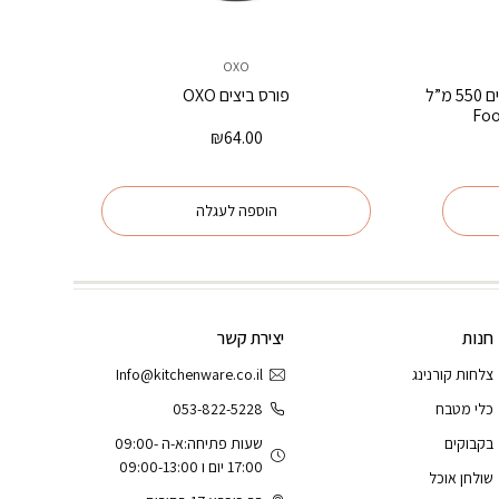
OXO
דיספנסר שמן / חומץ לחליטת תבלינים 550 מ”ל
פורס ביצים OXO
₪
64.00
יר
כחי
:
הוספה לעגלה
₪32.
חנות
יצירת קשר
צלחות קורנינג
Info@kitchenware.co.il
כלי מטבח
053-822-5228
בקבוקים
שעות פתיחה:א-ה 09:00-
17:00 יום ו 09:00-13:00
שולחן אוכל