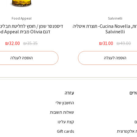
Food Appeal
Salvinelli
מלקחיים צרות, Cucina Novella- תוצרת איטליה
Salvinelli
דגם Olivia מבית Food Appeal
המחיר
המחיר
המחיר
המח
₪
32.00
₪
35.35
₪
31.00
₪
49.00
המקורי
הנוכחי
המקורי
הנו
היה:
הוא:
היה:
הוא
הוספה לעגלה
הוספה לעגלה
00.
₪35.35.
₪31.00.
₪49.00.
רים
עזרה
החשבון שלי
שאלות תשובות
ם
קצת עלינו
 אלקטרונית
Gift cards