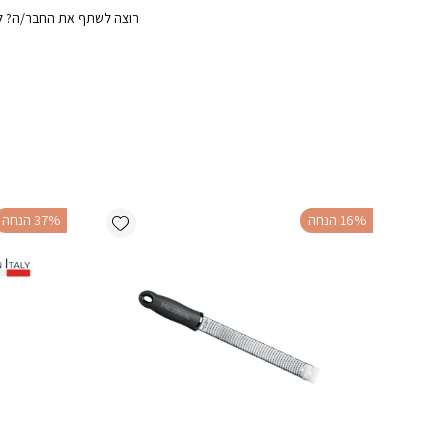
רוצה לשתף את החבר/ה? לח
Add wishlist
‫16% הנחה
‫37% הנחה