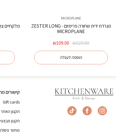
MICROPLANE
מגרדת ידית שחורה פרימיום ZESTER LONG -
MICROPLANE
המחיר
המחיר
₪
109.00
₪
129.00
המקורי
הנוכחי
היה:
הוא:
הוספה לעגלה
₪109.00.
₪129.00.
קישורים מהי
Gift cards
תקנון האתר
תקנון מבצעי
מחזור פסולת