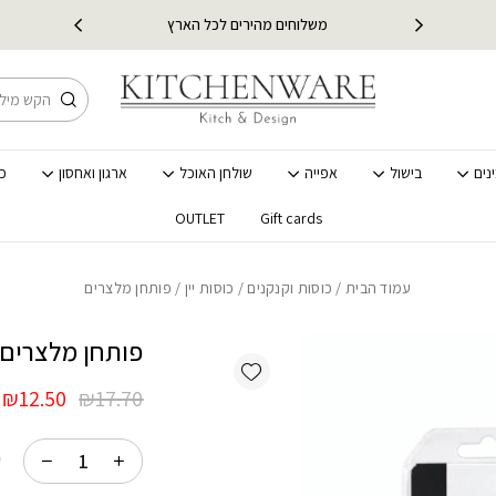
כמות פותחן מלצרים
 כל קטגוריית BACK TO SCHOOL
משלוחים מהירים לכל הארץ
חיפוש
נים
בישול
אפייה
שולחן האוכל
ארגון ואחסון
כ
OUTLET
Gift cards
עמוד הבית
/
כוסות וקנקנים
/
כוסות יין
/ פותחן מלצרים
פותחן מלצרים
Add wishlist
המחיר
ה
₪
12.50
₪
17.70
המקורי
ה
היה:
ה
ק
.
₪17.70.