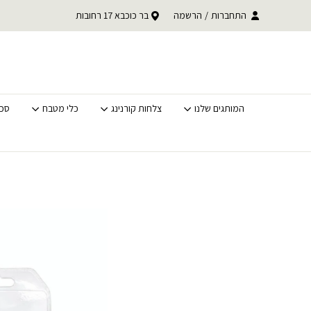
בחזרה למעלה
Skip to Content
עד 30% הנחה על
התחברות
/
משלוחים מהירים לכל הארץ
הרשמה
בר כוכבא 17 רחובות
לסופ"ש בלבד
המותגים שלנו
צלחות קורנינג
כלי מטבח
סכי