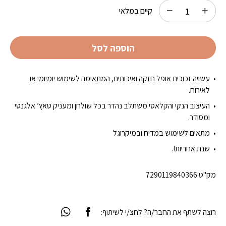
₪19.95.
₪39.90.
קיים במלאי
הוספה לסל
עשויה זכוכית אופל חזקה ואיכותית, המתאימה לשימוש יומיומי או
לאירוח.
העיצוב הנקי והקלאסי משתלב נהדר בכל שולחן ומעניק טאץ’ אלגנטי
ומסודר.
מתאים לשימוש במדיח ובמיקרוגל
שנת אחריות!.
מק"ט:
7290119840366
רוצה לשתף את החבר/ה? לחצ/י לשיתוף: