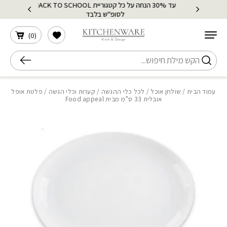
עד 30% הנחה על כל קטגוריית BACK TO SCHOOL
בחזרה למעלה
Skip to Content
לסופ"ש בלבד
הרשימה שלי
)
0
(
חיפוש
עמוד הבית
/
שולחן אוכל
/
לכל כלי ההגשה
/
קערות וכלי הגשה
/ פלטת אופל
אובלית 33 ס”מ מבית Food appeal