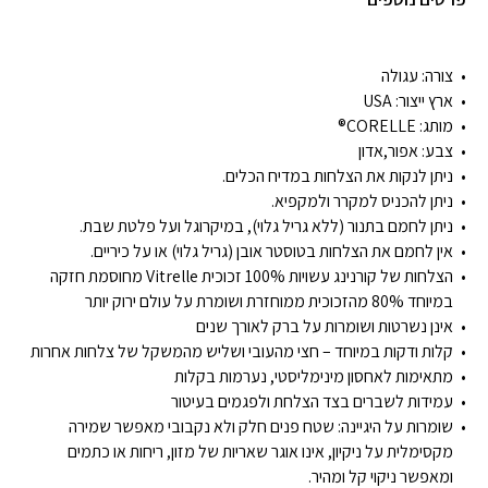
צורה:
עגולה
ארץ ייצור:
USA
מותג:
CORELLE®
צבע: אפור,אדון
ניתן לנקות את הצלחות במדיח הכלים.
ניתן להכניס למקרר ולמקפיא.
ניתן לחמם בתנור (ללא גריל גלוי), במיקרוגל ועל פלטת שבת.
אין לחמם את הצלחות בטוסטר אובן (גריל גלוי) או על כיריים.
הצלחות של קורנינג עשויות 100% זכוכית Vitrelle מחוסמת חזקה
במיוחד 80% מהזכוכית ממוחזרת ושומרת על עולם ירוק יותר
אינן נשרטות ושומרות על ברק לאורך שנים
קלות ודקות במיוחד – חצי מהעובי ושליש מהמשקל של צלחות אחרות
מתאימות לאחסון מינימליסטי, נערמות בקלות
עמידות לשברים בצד הצלחת ולפגמים בעיטור
שומרות על היגיינה: שטח פנים חלק ולא נקבובי מאפשר שמירה
מקסימלית על ניקיון, אינו אוגר שאריות של מזון, ריחות או כתמים
ומאפשר ניקוי קל ומהיר.