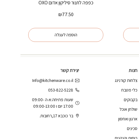
כפפה לתנור סיליקון אדום OXO
₪
77.50
הוספה לעגלה
חנות
יצירת קשר
צלחות קורנינג
Info@kitchenware.co.il
כלי מטבח
053-822-5228
בקבוקים
שעות פתיחה:א-ה 09:00-
17:00 יום ו 09:00-13:00
שולחן אוכל
בר כוכבא 17,רחובות.
ארגון ואחסון
סכינים
כוסות וקנקנים