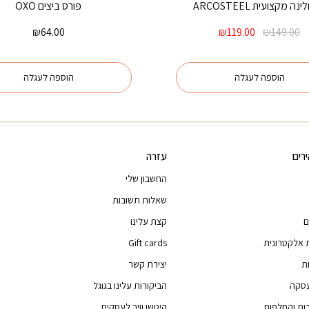
נה מקצועית ARCOSTEEL
פורס ביצים OXO
המחיר
המחיר
₪
64.00
₪
119.00
₪
149.00
המקורי
הנוכחי
היה:
הוא:
₪119.00.
₪149.00.
הוספה לעגלה
הוספה לעגלה
רים
עזרה
החשבון שלי
שאלות תשובות
ם
קצת עלינו
 אלקטרונית
Gift cards
ת
יצירת קשר
עסקה
הביקורות עלינו בגוגל
רות והחלפות
קיטשן וויר לעסקים