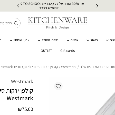
כמות קולפן ירקות סיבובי Quick מבית Westmark
עד 30% הנחה על כל קטגוריית BACK TO SCHOOL
ץ
מ
לסופ"ש בלבד
חיפוש
נים
בישול
אפייה
שולחן האוכל
ארגון ואחסון
כ
OUTLET
Gift cards
וד הבית
/
המותגים שלנו
/
Westmark
/ קולפן ירקות סיבובי Quick מבית Westmark
Westmark
Add wishlist
Westmark
₪
75.00