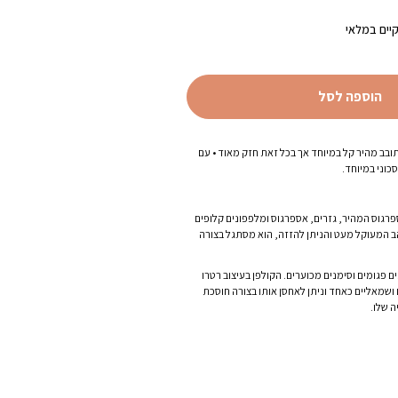
יים במלאי
הוספה לסל
ובב מהיר
קל במיוחד אך בכל זאת חזק מאוד • עם
כוני במיוחד.
רגוס המהיר, גזרים, אספרגוס ומלפפונים קלופים
ב המעוקל מעט והניתן להזזה, הוא מסתגל בצורה
פגומים וסימנים מכוערים. הקולפן בעיצוב רטרו
שמאליים כאחד וניתן לאחסן אותו בצורה חוסכת
 שלו.