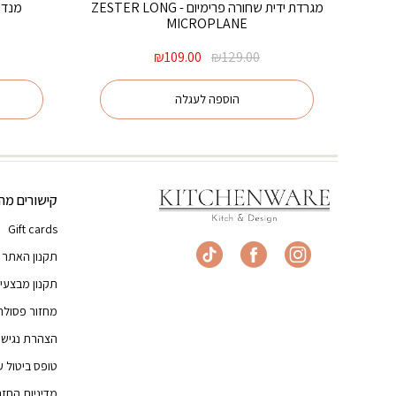
מגרדת ידית שחורה פרימיום ZESTER LONG -
מנדולי
MICROPLANE
המחיר
המחיר
₪
109.00
₪
129.00
המקורי
הנוכחי
היה:
הוא:
הוספה לעגלה
₪109.00.
₪129.00.
קישורים מהי
Gift cards
תקנון האתר
תקנון מבצעי
מחזור פסולת
הצהרת נגישו
טופס ביטול 
מדיניות החז