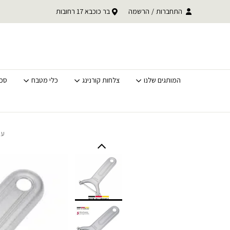
בחזרה למעלה
Skip to Content
עד 30% הנחה על כל קטגוריית BACK TO SCHOOL
התחברות
/
הרשמה
בר כוכבא 17 רחובות
משלוחים מהירים לכל האר
לסופ"ש בלבד
המותגים שלנו
צלחות קורנינג
כלי מטבח
סכי
עמ