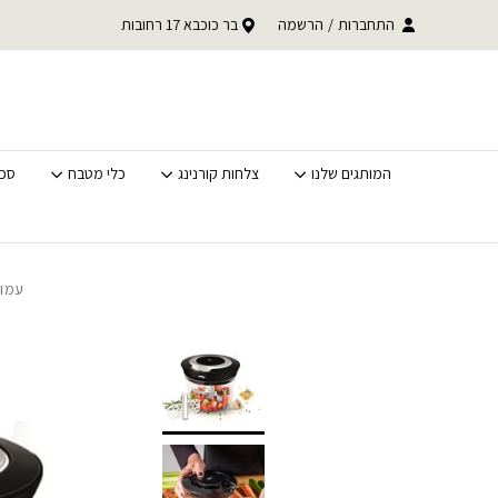
בחזרה למעלה
Skip to Content
עד 30% הנחה על כל קטגוריית BACK TO SCHOOL
התחברות
/
הרשמה
בר כוכבא 17 רחובות
משלוחים מהירים לכל האר
לסופ"ש בלבד
המותגים שלנו
צלחות קורנינג
כלי מטבח
סכי
עמוד