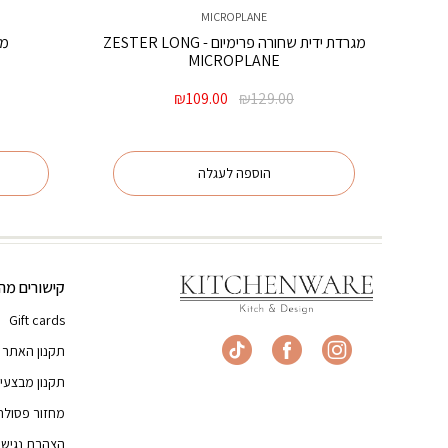
MICROPLANE
מגרדת ידית שחורה פרימיום ZESTER LONG -
מי
MICROPLANE
המחיר
המחיר
₪
109.00
₪
129.00
המקורי
הנוכחי
היה:
הוא:
₪109.00.
₪129.00.
הוספה לעגלה
קישורים מהי
Gift cards
תקנון האתר
תקנון מבצעי
מחזור פסולת
הצהרת נגישו