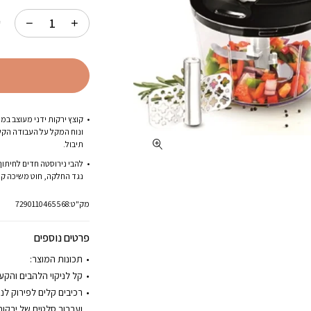
המקורי
היה:
ק
₪59.00.
קוצץ ירקות ידני מעוצב במי
ונוח המקל על העבודה הקשה 
תיבול.
להבי נירוסטה חדים לחיתוך
נגד החלקה, חוט משיכה קל 
מק"ט:
7290110465568
פרטים נוספים
תכונות המוצר:
קל לניקוי הלהבים והקע
רכיבים קלים לפירוק לנ
וערבוב סלטים של ירקות