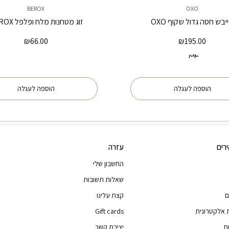
BEROX
OXO
יבש חסה גדול שקוף OXO
זוג מטחנות מלח ופלפל BEROX
₪
66.00
₪
195.00
גודל קטן
הוספה לעגלה
הוספה לעגלה
רים
עזרה
החשבון שלי
שאלות תשובות
ם
קצת עלינו
 אלקטרונית
Gift cards
ת
יצירת קשר