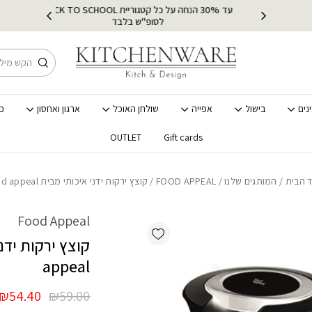
כמות קוצץ ירקות ידני איכותי מבית peal
עד 30% הנחה על כל קטגוריית BACK TO SCHOOL
ץ
מ
לסופ"ש בלבד
חיפוש
נים
בישול
אפייה
שולחן האוכל
ארגון ואחסון
כ
OUTLET
Gift cards
 הבית
/
המותגים שלנו
/
FOOD APPEAL
/ קוצץ ירקות ידני איכותי מבית Food appeal
Food Appeal
Add wishlist
appeal
המחיר
₪
54.40
₪
59.00