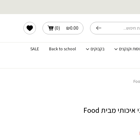
Food ap
שלוחים מהירים לכל הארץ
הרשימה שלי
)
0
(
₪
0.00
וסות וקנקנים
בקבוקים
Back to school
SALE
קוצץ ירקות ידני איכותי מבית Food
המחיר