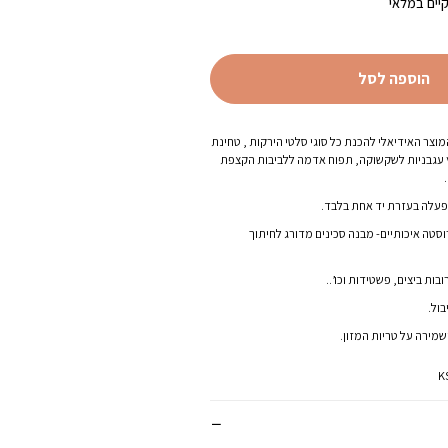
יים במלאי
₪99.00.
₪
הוספה לסל
וצר האידיאלי להכנת כל סוגי סלטי הירקות , טחינת
ץ עגבניות לשקשוקה, תפוח אדמה ללביבות הקצפת
פעלה בעזרת יד אחת בלבד.
של 3 סכיני נירוסטה איכותיים- מבנה סכינים מדורג לחיתוך
ות ביצים, פשטידות וכו’..
ול.
מירה על טריות המזון.
K