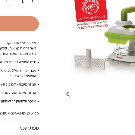
ק
119.00.
מאסטר סלייסר המקורי – המ
בשר להכנת קציצות , קיצו
ביצים ושמנת לאפיה ועוד…
ידית הפעלה לחיתוך קל- ה
מבנה מיוחד 
אופטימאלי ואיכותי.
אביזר מקצף – לערבול תערוב
אביזר מייבש חסה ועשבי תיב
מכסה פלסטיק רך לאחסון וש
מק"ט:
S0180F-G0A-CMD-10
מפרט טכני