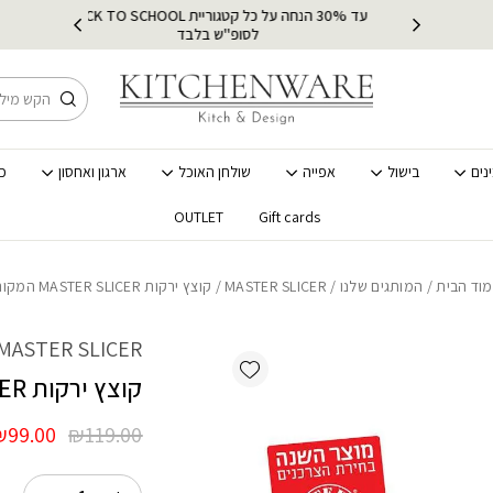
כמות קוצץ ירקות MASTER SLICER המקורי
עד 30% הנחה על כל קטגוריית BACK TO SCHOOL
ץ
מ
לסופ"ש בלבד
חיפוש
נים
בישול
אפייה
שולחן האוכל
ארגון ואחסון
כ
OUTLET
Gift cards
וד הבית
/
המותגים שלנו
/
MASTER SLICER
/ קוצץ ירקות MASTER SLICER המקורי
MASTER SLICER
Add wishlist
קוצץ ירקות MASTER SLICER המקורי
המחיר
₪
99.00
₪
119.00
המקורי
היה: