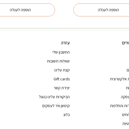
המקורי
הנוכחי
היה:
הוא:
הוספה לעגלה
הוספה לעגלה
₪31.00.
₪49.00.
רים
עזרה
החשבון שלי
שאלות תשובות
ם
קצת עלינו
 אלקטרונית
Gift cards
ת
יצירת קשר
עסקה
הביקורות עלינו בגוגל
רות והחלפות
קיטשן וויר לעסקים
וחים
בלוג
יות