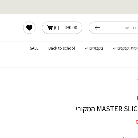
שלוחים מהירים לכל הארץ
הרשימה שלי
)
0
(
₪
0.00
וסות וקנקנים
בקבוקים
Back to school
SALE
המחיר
הנוכחי
הוא: