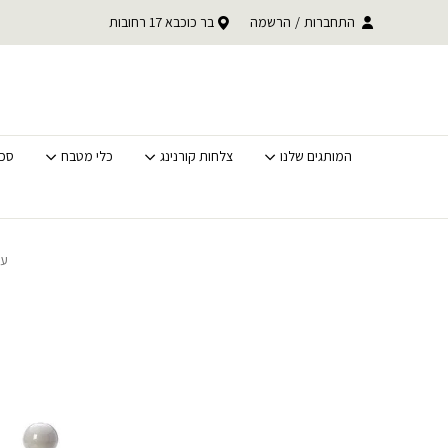
בחזרה למעלה
Skip to Content
עד 30% הנחה על כל קטגוריית BACK TO SCHOOL
התחברות
/
הרשמה
בר כוכבא 17 רחובות
משלוחים מהירים לכל האר
לסופ"ש בלבד
המותגים שלנו
צלחות קורנינג
כלי מטבח
סכי
עמ