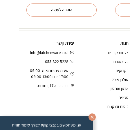
הוספה לעגלה
חנות
יצירת קשר
צלחות קורנינג
Info@kitchenware.co.il
כלי מטבח
053-822-5228
בקבוקים
שעות פתיחה:א-ה 09:00-
17:00 יום ו 09:00-13:00
שולחן אוכל
בר כוכבא 17,רחובות.
ארגון ואחסון
סכינים
כוסות וקנקנים
אנו משתמשים בקבצי קוקיז לצורך שיפור חוויית