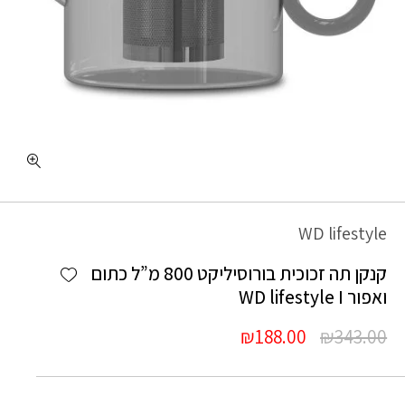
כמות קנקן תה זכוכית בורוסיליקט 800 מ"ל כתום ואפור WD lifestyle I
WD lifestyle
Add wishlist
קנקן תה זכוכית בורוסיליקט 800 מ”ל כתום
ואפור WD lifestyle I
המחיר
המחיר
₪
188.00
₪
343.00
המקורי
הנוכחי
היה:
הוא: