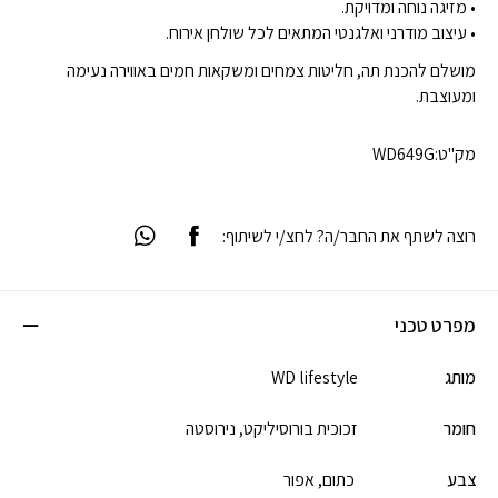
• מזיגה נוחה ומדויקת.
• עיצוב מודרני ואלגנטי המתאים לכל שולחן אירוח.
מושלם להכנת תה, חליטות צמחים ומשקאות חמים באווירה נעימה
ומעוצבת.
מק"ט:
WD649G
רוצה לשתף את החבר/ה? לחצ/י לשיתוף:
מפרט טכני
מותג
WD lifestyle
חומר
זכוכית בורוסיליקט,
נירוסטה
צבע
כתום,
אפור