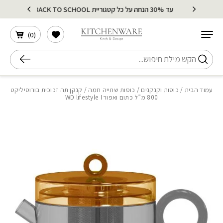
בחזרה למעלה
Skip to Content
עד 30% הנחה על כל קטגוריית BACK TO SCHOOL
הרשימה שלי
)
0
(
חיפוש
עמוד הבית
/
כוסות וקנקנים
/
כוסות שתייה חמה
/ קנקן תה זכוכית בורוסיליקט
800 מ”ל כתום ואפור WD lifestyle I