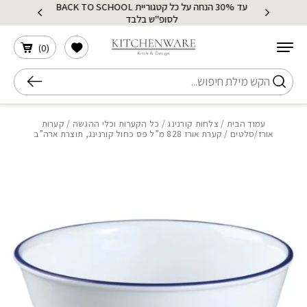
עד 30% הנחה על כל קטגוריית BACK TO SCHOOL
בחזרה למעלה
Skip to Content
לסופ"ש בלבד
הרשימה שלי
)
0
(
חיפוש
עמוד הבית
/
צלחות קורנינג
/
כל הקערות וכלי ההגשה
/
קערות
אורז/סלטים
/ קערת אורז 828 מ”ל פס כחול קורנינג, תוצרת ארה”ב