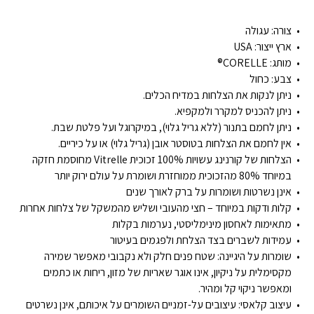
צורה:
עגולה
ארץ ייצור:
USA
מותג:
CORELLE®
צבע: כחול
ניתן לנקות את הצלחות במדיח הכלים.
ניתן להכניס למקרר ולמקפיא.
ניתן לחמם בתנור (ללא גריל גלוי), במיקרוגל ועל פלטת שבת.
אין לחמם את הצלחות בטוסטר אובן (גריל גלוי) או על כיריים.
הצלחות של קורנינג עשויות 100% זכוכית Vitrelle מחוסמת חזקה
במיוחד 80% מהזכוכית ממוחזרת ושומרת על עולם ירוק יותר
אינן נשרטות ושומרות על ברק לאורך שנים
קלות ודקות במיוחד – חצי מהעובי ושליש מהמשקל של צלחות אחרות
מתאימות לאחסון מינימליסטי, נערמות בקלות
עמידות לשברים בצד הצלחת ולפגמים בעיטור
שומרות על היגיינה: שטח פנים חלק ולא נקבובי מאפשר שמירה
מקסימלית על ניקיון, אינו אוגר שאריות של מזון, ריחות או כתמים
ומאפשר ניקוי קל ומהיר.
עיצוב קלאסי: עיצובים על-זמניים השומרים על איכותם, אינן נשרטים