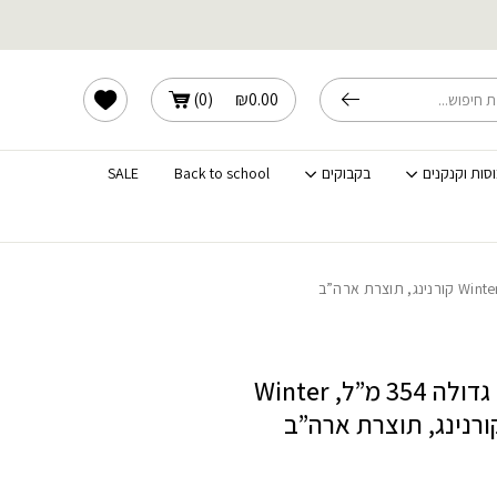
עד 30% הנחה על כל קטגוריי
לוחים מהירים לכל הארץ
לסופ"ש בלבד
הרשימה שלי
)
0
(
₪
0.00
וסות וקנקנים
בקבוקים
Back to school
SALE
קערת מטבלים גדולה 354 מ”ל, Winter