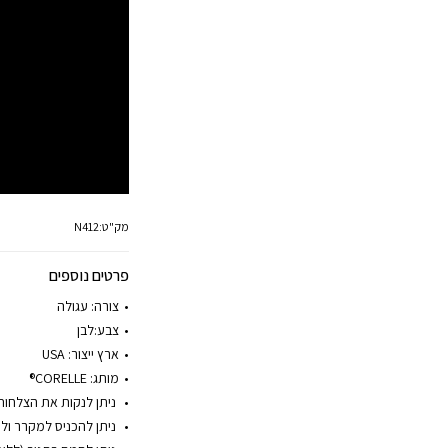
מק"ט:
N412
פרטים נוספים
צורה:
עגולה
צבע:לבן
ארץ ייצור:
USA
מותג:
CORELLE®
ניתן לנקות את הצלחות
ניתן להכניס למקרר ול