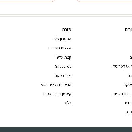
רים
עזרה
החשבון שלי
שאלות תשובות
ם
קצת עלינו
 אלקטרונית
Gift cards
ת
יצירת קשר
עסקה
הביקורות עלינו בגוגל
רות והחלפות
קיטשן וויר לעסקים
וחים
בלוג
יות