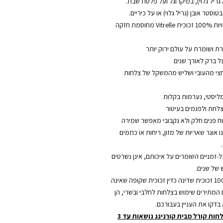
גריל גלוי), במיקרוגל ועל פלטת שבת.
סטר אובן (גריל גלוי) או על כיריים.
הצלחות של קורנינג עשויות 100% זכוכית Vitrelle מחוסמת חזקה
ל ברק לאורך שנים
חצי מהעובי ושליש מהמשקל של צלחות
ליסטי, נערמות בקלות
לחת ולפגמים בעיטור
טח פנים חלק ולא נקבובי מאפשר שמירה
נו אוגר שאריות של מזון, ריחות או כתמים
ל-זמניים השומרים על איכותם, אינן נשרטים
 של שנים.
צלחות קורל עשויות 100% זכוכית שדינה כדין זכוכית שקופה שאינה
ם המתירים שימוש בצלחות לחלבי ובשרי, הן
 בדקו את העניין בעבורכם.
בשל טיבן ואיכותן – צלחות קורל מבית קורנינג נושאות עד 3