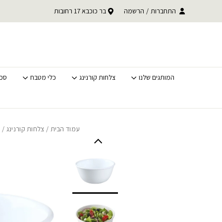
בחזרה למעלה
Skip to Content
התחברות
/
הרשמה
בר כוכבא 17 רחובות
משלוחים מהירים לכל האר
המותגים שלנו
צלחות קורנינג
כלי מטבח
סכי
עמוד הבית
/
צלחות קורנינג
/
כ