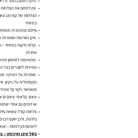
ניתן לחמם בתנור (ללא 
אין לחמם את הצלחות בטו
במיוחד
80% מהזכוכית ממוחזרת ושומרת על עולם ירוק יותר
אינן נשרטות ושומרות ע
קלות ודקות במיוחד – 
אחרות
מתאימות לאחסון מינימ
עמידות לשברים בצד הצ
שומרות על היגיינה: ש
מקסימלית על ניקיון. אי
ומאפשר ניקוי קל ומהיר.
עיצוב קלאסי: עיצובים ע
או דוהים גם אחרי שימוש
בולעת, ולכן ישנם רבני
ליומיום והן לפסח – אנא