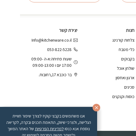
חנות
יצירת קשר
צלחות קורנינג
Info@kitchenware.co.il
כלי מטבח
053-822-5228
בקבוקים
שעות פתיחה:א-ה 09:00-
17:00 יום ו 09:00-13:00
שולחן אוכל
בר כוכבא 17,רחובות.
ארגון ואחסון
סכינים
כוסות וקנקנים
אנו משתמשים בקבצי קוקיז לצורך שיפור חוויית
הגלישה, ולצרכי שיווק, התאמת תכנים ובקרה, לקריאה
נוספת אנא כנסו
למדיניות הפרטיות
של האתר.המשך
גלישתך מהווה הסכמה לשימוש זה