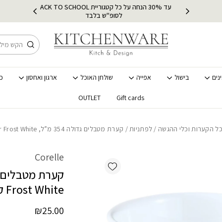
כמות קערת מטבלים גדולה 354 מ"ל, Winter Frost White קורנינג, תוצרת ארה"ב
עד 30% הנחה על כל קטגוריית BACK TO SCHOOL
ץ
מש
לסופ"ש בלבד
חיפוש
נים
בישול
אפייה
שולחן האוכל
ארגון ואחסון
כ
OUTLET
Gift cards
ל הקערות וכלי ההגשה
/
לפתניות
/ קערת מטבלים גדולה 354 מ”ל, Winter Frost White קורנינג, תוצרת ארה”ב
Corelle
Add wishlist
Frost White קורנינג, תוצרת ארה”ב
₪
25.00