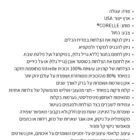
צורה:
עגולה
ארץ ייצור:
USA
מותג:
CORELLE®
צבע: כחול
ניתן לנקות את הצלחות במדיח הכלים.
ניתן להכניס למקרר ולמקפיא.
ניתן לחמם בתנור (ללא גריל גלוי), במיקרוגל ועל פלטת שבת.
אין לחמם את הצלחות בטוסטר אובן (גריל גלוי) או על כיריים.
הצלחות של קורנינג עשויות 100% זכוכית Vitrelle מחוסמת חזקה
במיוחד 80% מהזכוכית ממוחזרת ושומרת על עולם ירוק יותר
אינן נשרטות ושומרות על ברק לאורך שנים
קלות ודקות במיוחד – חצי מהעובי ושליש מהמשקל של צלחות אחרות
מתאימות לאחסון מינימליסטי, נערמות בקלות
עמידות לשברים בצד הצלחת ולפגמים בעיטור
שומרות על היגיינה: שטח פנים חלק ולא נקבובי מאפשר שמירה
מקסימלית על ניקיון, אינו אוגר שאריות של מזון, ריחות או כתמים
ומאפשר ניקוי קל ומהיר.
עיצוב קלאסי: עיצובים על-זמניים השומרים על איכותם, אינן נשרטים