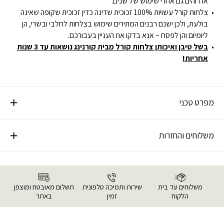
או דוהים גם אחרי שימוש של שנים.
צלחות קורל עשויות 100% זכוכית שדינה כדין זכוכית שקופה שאינה
בולעת, ולכן ישנם רבנים המתירים שימוש בצלחות לחלבי ובשרי, הן
ליומיום והן לפסח – אנא בדקו את העניין בעבורכם.
בשל טיבן ואיכותן צלחות קורל מבית קורנינג נושאות עד 3 שנות
אחריות!
מפרט טכני
משלוחים והחזרות
משלוחים עד בית
שירות ותמיכה טלפונית
תשלום מאובטח ומוצפן
הלקוח
זמין
באתר