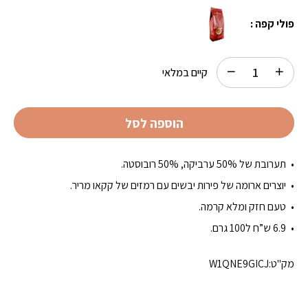
פולי קפה :
קיים במלאי
הוספה לסל
תערובת של 50% ערביקה, 50% רובוסטה.
יוצרים ארומה של פירות יבשים עם רמזים של קקאו מריר.
טעם חזק ומלא קרמה.
6.9 ש”ח ל100 גרם.
מק"ט:
W1QNE9GICJ