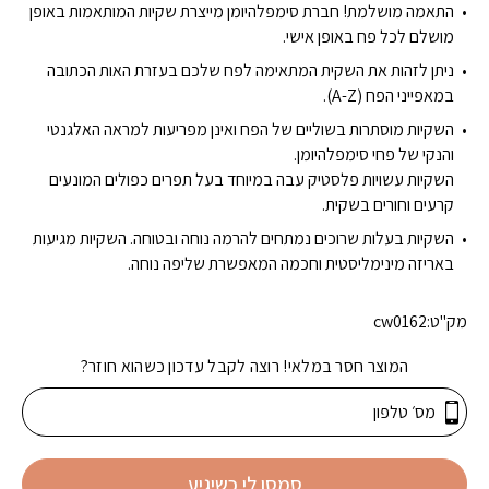
התאמה מושלמת! חברת סימפלהיומן מייצרת שקיות המותאמות באופן
מושלם לכל פח באופן אישי.
ניתן לזהות את השקית המתאימה לפח שלכם בעזרת האות הכתובה
במאפייני הפח (A-Z).
השקיות מוסתרות בשוליים של הפח ואינן מפריעות למראה האלגנטי
והנקי של פחי סימפלהיומן.
השקיות עשויות פלסטיק עבה במיוחד בעל תפרים כפולים המונעים
קרעים וחורים בשקית.
השקיות בעלות שרוכים נמתחים להרמה נוחה ובטוחה. השקיות מגיעות
באריזה מינימליסטית וחכמה המאפשרת שליפה נוחה.
מק"ט:
cw0162
המוצר חסר במלאי! רוצה לקבל עדכון כשהוא חוזר?
סמסו לי כשיגיע