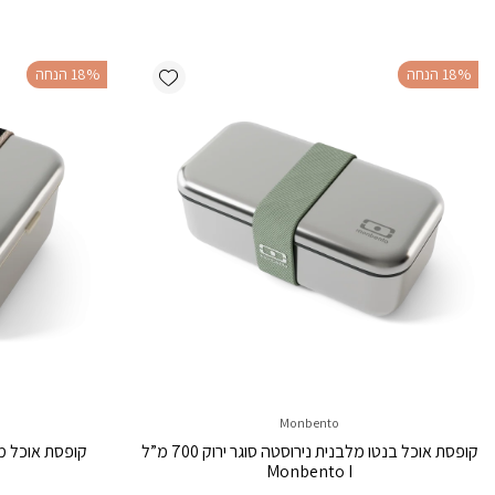
Add wishlist
‫18% הנחה
‫18% הנחה
Monbento
קופסת אוכל בנטו מלבנית נירוסטה סוגר ירוק 700 מ”ל
Monbento I