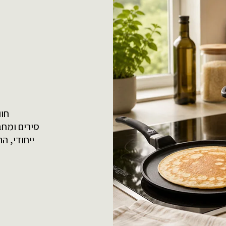
חוו
סירים ומחב
ייחודי, ה