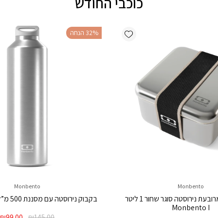
כוכבי החודש
Add wishlist
‫32% הנחה
Monbento
Monbento
קופסת אוכל מרובעת נירוסטה סוגר שחור 1 ליטר
בקבוק נירוסטה עם מסננת 500 מ”ל Monbento I
Monbento I
המחיר
ה
₪
99.00
₪
145.00