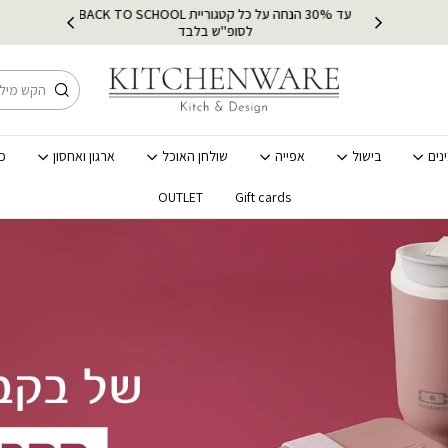
עד 30% הנחה על כל קטגוריית BACK TO SCHOOL
ץ
מש
לסופ"ש בלבד
חיפוש
נים
בישול
אפייה
שולחן האוכל
ארגון ואחסון
כ
OUTLET
Gift cards