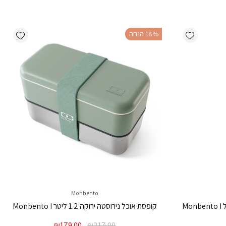
ishlist
Add wishlist
‫18% הנחה
Monbento
קופסת אוכל נירוסטה ירוקה 1.2 ליטר Monbento I
מחיר
המחיר
המחיר
₪
179.00
₪
217.00