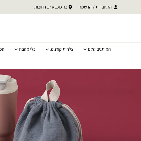
בחזרה למעלה
Skip to Content
התחברות
/
הרשמה
בר כוכבא 17 רחובות
משלוחים מהירים לכל האר
המותגים שלנו
צלחות קורנינג
כלי מטבח
סכי