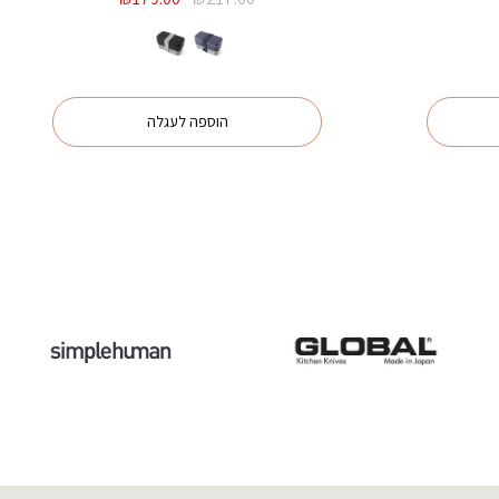
נוכחי
המקורי
הנוכחי
וא:
היה:
הוא:
₪179.00.
₪217.00.
₪99.00
הוספה לעגלה