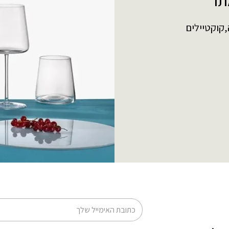
תר
,קוקטיילים
דוא׳׳ל