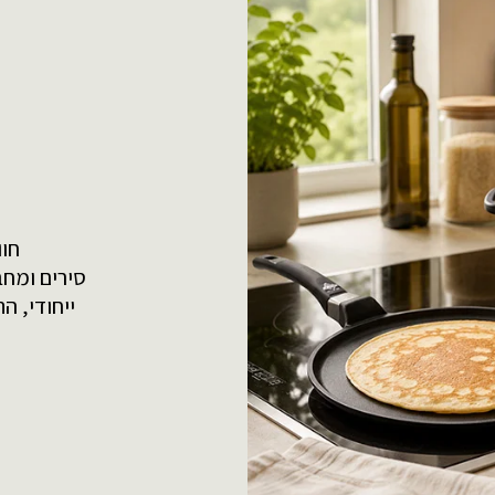
חוו
סירים ומחב
ייחודי, ה