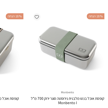
Add wishlist
‫18% הנחה
‫18% הנחה
Monbento
קופסת אוכל בנטו מלבנית נירוסטה סוגר ירוק 700 מ”ל
Monbento I