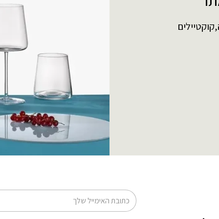
תר
,קוקטיילים
דוא׳׳ל