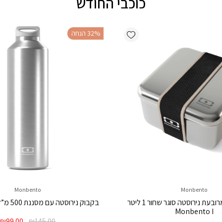
כוכבי החודש
Add wishlist
‫32% הנחה
Monbento
Monbento
קופסת אוכל מרובעת נירוסטה סוגר שחור 1 ליטר
בקבוק נירוסטה עם מסננת 500 מ”ל Monbento I
Monbento I
המחיר
ה
₪
99.00
₪
145.00