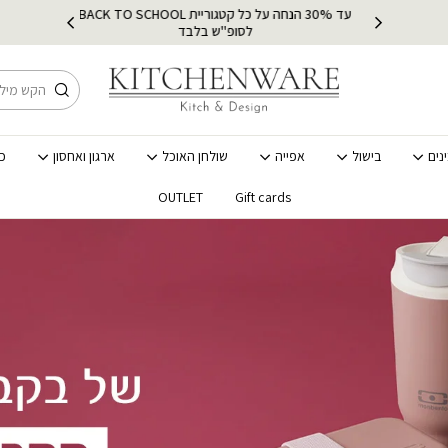
עד 30% הנחה על כל קטגוריית BACK TO SCHOOL
ץ
מש
לסופ"ש בלבד
חיפוש
נים
בישול
אפייה
שולחן האוכל
ארגון ואחסון
כ
OUTLET
Gift cards