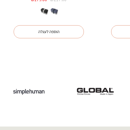
נוכחי
המקורי
הנוכחי
וא:
היה:
הוא:
₪179.00.
₪217.00.
₪99.00
הוספה לעגלה