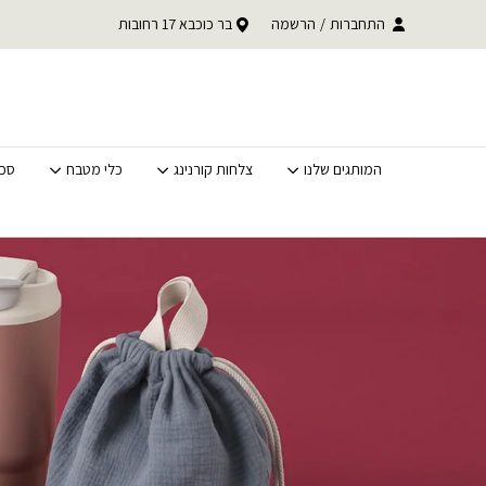
בחזרה למעלה
Skip to Content
התחברות
/
הרשמה
בר כוכבא 17 רחובות
משלוחים מהירים לכל האר
המותגים שלנו
צלחות קורנינג
כלי מטבח
סכי