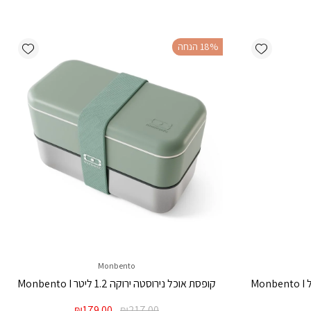
ishlist
Add wishlist
‫18% הנחה
Monbento
קופסת אוכל נירוסטה ירוקה 1.2 ליטר Monbento I
מחיר
המחיר
המחיר
₪
179.00
₪
217.00