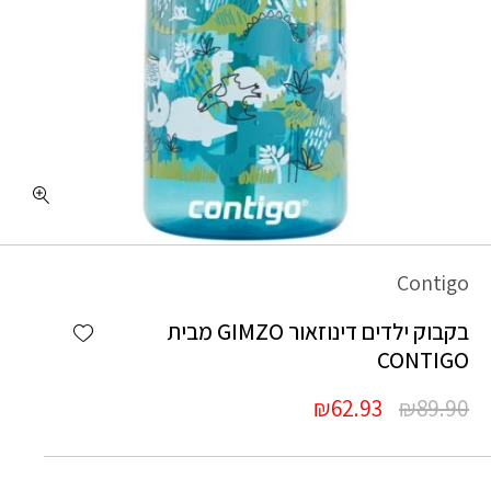
Contigo
Add wishlist
בקבוק ילדים דינוזאור GIMZO מבית
CONTIGO
המחיר
המחיר
₪
62.93
₪
89.90
המקורי
הנוכחי
היה:
הוא: