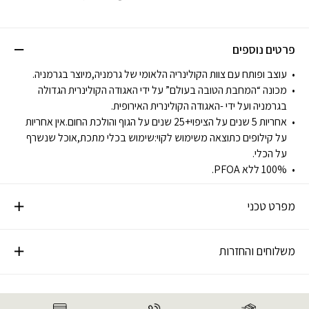
פרטים נוספים
עוצב ופותח עם צוות הקולינריה הלאומי של גרמניה,מיוצר בגרמניה.
מכונה “המחבת הטובה בעולם” על ידי האגודה הקולינרית הגדולה
בגרמניה ועל ידי -האגודה הקולינרית האירופית.
אחריות 5 שנים על הציפוי+25 שנים על הגוף והולכת החום.אין אחריות
על קילופים כתוצאה משימוש לקוי:שימוש בכלי מתכת,אוכל שנשרף
על הכלי.
100% ללא PFOA.
מפרט טכני
משלוחים והחזרות