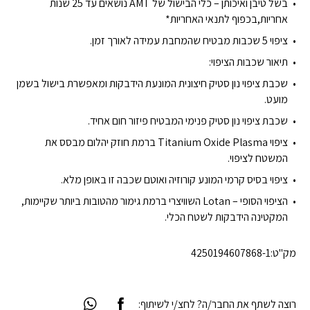
בשל טיבן ואיכותן – כלי הבישול של AMT נושאים עד 25 שנות
אחריות,בכפוף לתנאי האחריות*
ציפוי 5 שכבות מבטיח שהמחבת עמידה לאורך זמן.
תיאור שכבות הציפוי:
שכבת ציפוי נון סטיק חיצונית המונעת הידבקות ומאפשרת בישול בשמן
מועט.
שכבת ציפוי נון סטיק פנימי המבטיח פיזור חום אחיד.
ציפוי Titanium Oxide Plasma ברמת חוזק יהלום מבסס את
המשטח לציפוי.
ציפוי בסיס קרמי המונע קורוזיה ואוטם שכבה זו באופן מלא.
הציפוי הסופי – Lotan השוויצרי ברמת גימור מהטובות ביותר שקיימות,
המקטינה הידבקות לשטח הכלי.
מק"ט:
4250194607868-1
רוצה לשתף את החבר/ה? לחצ/י לשיתוף: