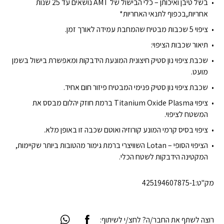
בשל טיבן ואיכותן – כלי הבישול של AMT נושאים עד 25 שנות
אחריות,בכפוף לתנאי האחריות*
ציפוי 5 שכבות מבטיח שהמחבת עמידה לאורך זמן.
תיאור שכבות הציפוי:
שכבת ציפוי נון סטיק חיצונית המונעת הידבקות ומאפשרת בישול בשמן
מועט.
שכבת ציפוי נון סטיק פנימי המבטיח פיזור חום אחיד.
ציפוי Titanium Oxide Plasma ברמת חוזק יהלום מבסס את
המשטח לציפוי.
ציפוי בסיס קרמי המונע קורוזיה ואוטם שכבה זו באופן מלא.
הציפוי הסופי – Lotan השוויצרי ברמת גימור מהטובות ביותר שקיימות,
המקטינה הידבקות לשטח הכלי.
מק"ט:
425194607875-1
רוצה לשתף את החבר/ה? לחצ/י לשיתוף: