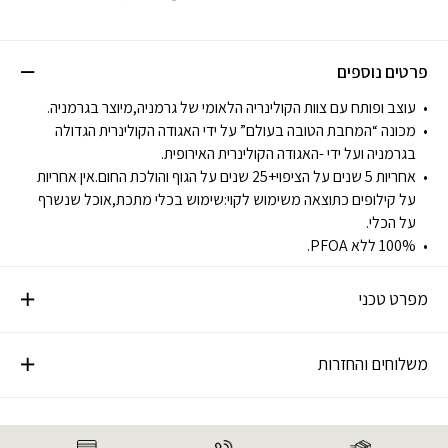
פרטים נוספים
עוצב ופותח עם צוות הקולינריה הלאומי של גרמניה,מיוצר בגרמניה.
מכונה “המחבת הטובה בעולם” על ידי האגודה הקולינרית הגדולה
בגרמניה ועל ידי -האגודה הקולינרית האירופית.
אחריות 5 שנים על הציפוי+25 שנים על הגוף והולכת החום.אין אחריות
על קילופים כתוצאה משימוש לקוי:שימוש בכלי מתכת,אוכל שנשרף
על הכלי.
100% ללא PFOA.
מפרט טכני
משלוחים והחזרות