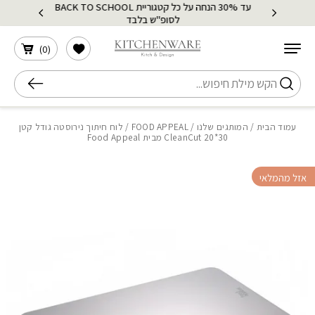
עד 30% הנחה על כל קטגוריית BACK TO SCHOOL
בחזרה למעלה
Skip to Content
לסופ"ש בלבד
הרשימה שלי
)
0
(
חיפוש
עמוד הבית
/
המותגים שלנו
/
FOOD APPEAL
/ לוח חיתוך נירוסטה גודל קטן
30*20 CleanCut מבית Food Appeal
אזל מהמלאי