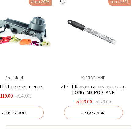
‫16% הנחה
‫20% הנחה
Arcosteel
MICROPLANE
מגרדת ידית שחורה פרימיום ZESTER
מנדולינה מקצועית ARCOSTEEL
LONG -MICROPLANE
המחיר
₪
119.00
₪
149.00
המחיר
המחיר
המקורי
₪
109.00
₪
129.00
המקורי
הנוכחי
היה:
הוספה לעגלה
הוספה לעגלה
היה:
הוא:
₪149.00.
₪109.00.
₪129.00.