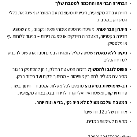
₪59.00.
₪87.91.
ה
בחירה הבריאה והחכמה למטבח שלך
חוויית עבודה מקצועית, היגיינית ומעוצבת עם המוצר שמשנה את כללי
המשחק במטבח.
היתרון הבריאותי:
משטח נירוסטה איכותי שאינו נקבובי, מה שמונע
חדירת בקטריות, הצטברות חיידקים או ספיגת ריחות – בניגוד ללוחות עץ
או פלסטיק.
ניקיון ללא מאמץ:
שטיפה קלילה ומהירה במים וסבון או פשוט להכניס
למדיח הכלים.
פשוט לנגב ולהמשיך:
בזכות המשטח החלק, ניתן להסתפק בניגוב
מהיר עם מטלית לחה בין משימות – מחיתוך ירקות ועד רידוד בצק.
רב-שימושיות במיטבה:
מתאים לכל מטלות המטבח – חיתוך בשר,
פירות וירקות, ומשטח אידיאלי וקריר לרידוד בצק בצורה מקצועית.
המטבח שלכם מעולם לא היה נקי, בריא ונוח יותר.
אחריות של כ 12 חודשים!
מתאים לשימוש במדיח.