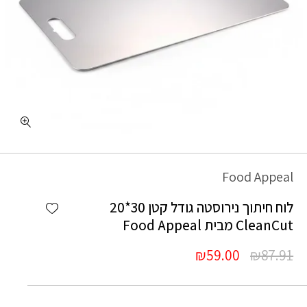
Food Appeal
Add wishlist
לוח חיתוך נירוסטה גודל קטן 30*20
CleanCut מבית Food Appeal
המחיר
המחיר
₪
59.00
₪
87.91
המקורי
הנוכחי
היה:
הוא: